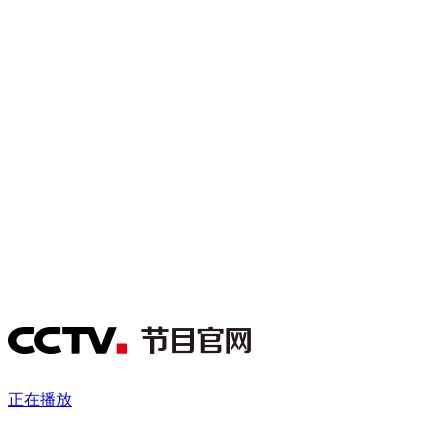
财经
教育
乡村振兴
生态环境
一带一路
央博
大国智造
大国展会
大国保险
云顶对话
云起
超
CCTV.节目官网
直播
节目单
栏目
片库
热播榜
正在播放