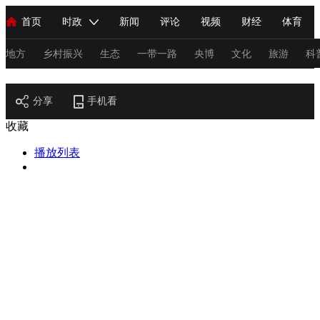
首页
时政
新闻
评论
视频
财经
体育
人民领袖习近平
直播
海外频道
片库
iPanda
栏目大全
联播+
English
中国领导人
节目单
Монгол
听音
央视快评
微视频
习式妙语
主持人
地方
乡村振兴
生态
一带一路
央博
文化
旅游
科
节目官网
总台春晚
分享
手机看
网络春晚
共产党员网
秧纪录
纪录片网
收藏
播放列表
新闻
国内
国际
评论
经济
军事
科技
法
人民领袖习近平
联播+
热解读
天天学习
习式妙语
视频
小央视频
小央直播
直播中国
熊猫频道
V
现场
前线
比划
快看
蓝海中国
新兵请入列
体育
直播
竞猜
2026年世界杯
2026年冬奥会
C
VIP会员
CCTV奥林匹克频道
生活体育大会
体育江湖