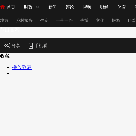
首页
时政
新闻
评论
视频
财经
体育
人民领袖习近平
直播
海外频道
片库
iPanda
栏目大全
联播+
English
中国领导人
节目单
Монгол
听音
央视快评
微视频
习式妙语
主持人
下
地方
乡村振兴
生态
一带一路
央博
文化
旅游
科普
节目官网
总台春晚
网络春晚
共产党员网
秧纪录
纪录片网
分享
手机看
收藏
播放列表
新闻
国内
国际
评论
经济
军事
科技
法
人民领袖习近平
联播+
热解读
天天学习
习式妙语
视频
小央视频
小央直播
直播中国
熊猫频道
V
现场
前线
比划
快看
蓝海中国
新兵请入列
体育
直播
竞猜
2026年世界杯
2026年冬奥会
VIP会员
CCTV奥林匹克频道
生活体育大会
体育江湖