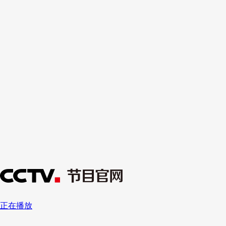
财经
教育
乡村振兴
生态环境
一带一路
央博
大国智造
大国展会
大国保险
云顶对话
云起
超
CCTV.节目官网
直播
节目单
栏目
片库
热播榜
正在播放