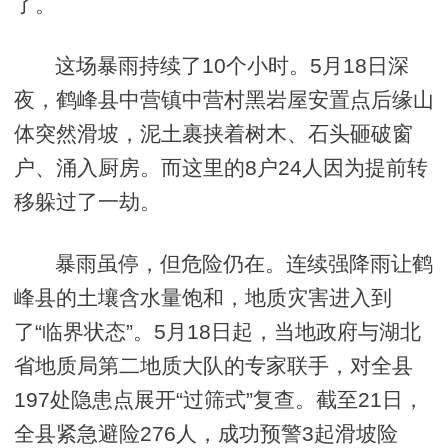
了。
这场暴雨持续了10个小时。5月18日深
夜，鹤峰县中营镇中营村黑岩屋安置点后缘山
体突然滑坡，泥土裹挟着树木、石头砸破窗
户、涌入厨房。而这里的8户24人因为提前转
移躲过了一劫。
暴雨虽停，但危险仍在。连续强降雨让鹤
峰县的土壤含水量饱和，地质灾害进入到
了“临界状态”。5月18日起，当地政府与湖北
省地质局第二地质大队的专家联手，对全县
197处隐患点展开“过筛式”复查。截至21日，
全县紧急避险276人，成功预警3起滑坡险