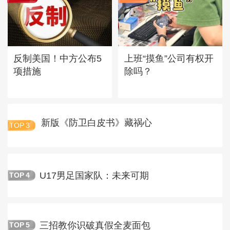
反制美国！中方公布5
上班“摸鱼”公司有权开
项措施
除吗？
新版《防卫白皮书》藏祸心
TOP
3
U17男足国家队：未来可期
TOP
4
三招教你识破真假全麦面包
TOP
5