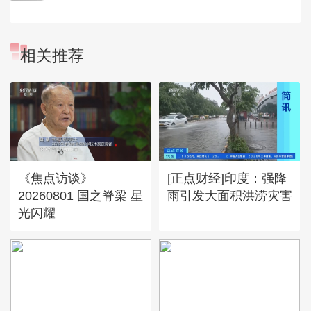
相关推荐
《焦点访谈》
[正点财经]印度：强降
20260801 国之脊梁 星
雨引发大面积洪涝灾害
光闪耀