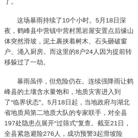
了。
这场暴雨持续了10个小时。5月18日深
夜，鹤峰县中营镇中营村黑岩屋安置点后缘山
体突然滑坡，泥土裹挟着树木、石头砸破窗
户、涌入厨房。而这里的8户24人因为提前转
移躲过了一劫。
暴雨虽停，但危险仍在。连续强降雨让鹤
峰县的土壤含水量饱和，地质灾害进入到
了“临界状态”。5月18日起，当地政府与湖北
省地质局第二地质大队的专家联手，对全县
197处隐患点展开“过筛式”复查。截至21日，
全县紧急避险276人，成功预警3起滑坡险