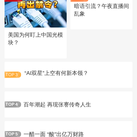
暗语引流？午夜直播间
乱象
美国为何盯上中国光模
块？
“AI双星”上空有何新本领？
TOP
3
百年潮起 再现张謇传奇人生
TOP
4
一醋一面 “酸”出亿万财路
TOP
5