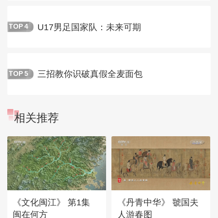
U17男足国家队：未来可期
TOP
4
三招教你识破真假全麦面包
TOP
5
相关推荐
《文化闽江》 第1集
《丹青中华》 虢国夫
闽在何方
人游春图