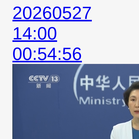
20260527
14:00
00:54:56