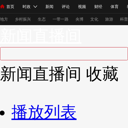
首页
时政
新闻
评论
视频
财经
体育
人民领袖习近平
直播
海外频道
片库
iPanda
栏目大全
联播+
English
中国领导人
节目单
Монгол
听音
央视快评
微视频
习式妙语
主持人
下
地方
乡村振兴
生态
一带一路
央博
文化
旅游
科普
新闻直播间
总台春晚
网络春晚
共产党员网
秧纪录
纪录片网
新闻
国内
国际
评论
经济
军事
科技
法
新闻直播间
收藏
人民领袖习近平
联播+
热解读
天天学习
习式妙语
视频
小央视频
小央直播
直播中国
熊猫频道
V
现场
前线
比划
快看
蓝海中国
新兵请入列
播放列表
体育
直播
竞猜
2026年世界杯
2026年冬奥会
VIP会员
CCTV奥林匹克频道
生活体育大会
体育江湖