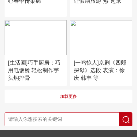
心春季传染病
让假期旅游“热”起来
[生活圈]巧手厨房：巧
[一鸣惊人]京剧《四郎
用电饭煲 轻松制作芋
探母》选段 表演：徐
头焖排骨
庆 韩丰 等
加载更多