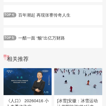
百年潮起 再现张謇传奇人生
TOP
4
一醋一面 “酸”出亿万财路
TOP
5
相关推荐
《人口》 20260416 小
[冰雪]安徽：冰雪运动