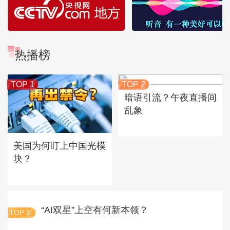
热播榜
TOP 1
TOP 2
暗语引流？午夜直播间
乱象
美国为何盯上中国光模
块？
“AI双星”上空有何新本领？
TOP
3