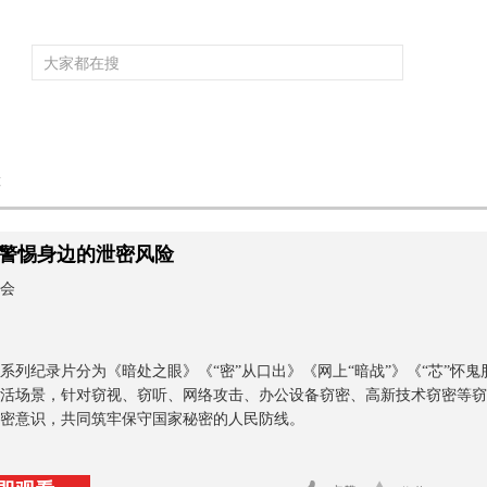
频道大全
栏目大全
片库
4K专区
听
险
育
电影
国防军事
电视剧
纪录
科教
戏曲
社会与法
少
警惕身边的泄密风险
会
系列纪录片分为《暗处之眼》《“密”从口出》《网上“暗战”》《“芯”怀鬼
活场景，针对窃视、窃听、网络攻击、办公设备窃密、高新技术窃密等窃
密意识，共同筑牢保守国家秘密的人民防线。