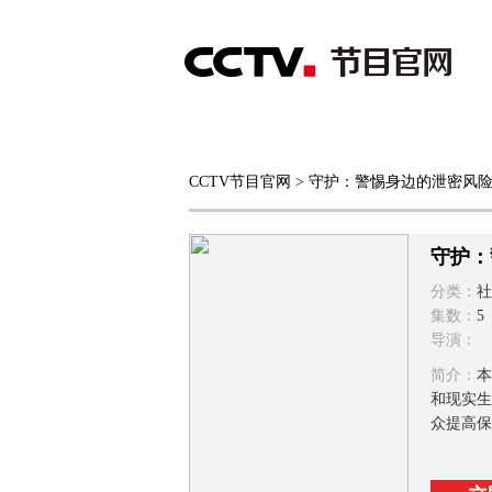
首页
直播
节目单
CCTV节目官网
> 守护：警惕身边的泄密风
综合
新闻
财经
综艺
中文国际
体
守护：
分类：
社
集数：
5
导演：
简介：
本
和现实生
众提高保