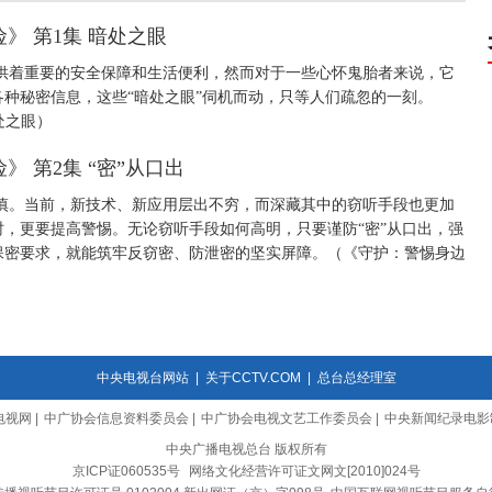
》 第1集 暗处之眼
供着重要的安全保障和生活便利，然而对于一些心怀鬼胎者来说，它
种秘密信息，这些“暗处之眼”伺机而动，只等人们疏忽的一刻。
处之眼）
 第2集 “密”从口出
慎。当前，新技术、新应用层出不穷，而深藏其中的窃听手段也更加
，更要提高警惕。无论窃听手段如何高明，只要谨防“密”从口出，强
保密要求，就能筑牢反窃密、防泄密的坚实屏障。（《守护：警惕身边
中央电视台网站
|
关于CCTV.COM
|
总台总经理室
电视网
|
中广协会信息资料委员会
|
中广协会电视文艺工作委员会
|
中央新闻纪录电影
中央广播电视总台 版权所有
京ICP证060535号
网络文化经营许可证文网文[2010]024号