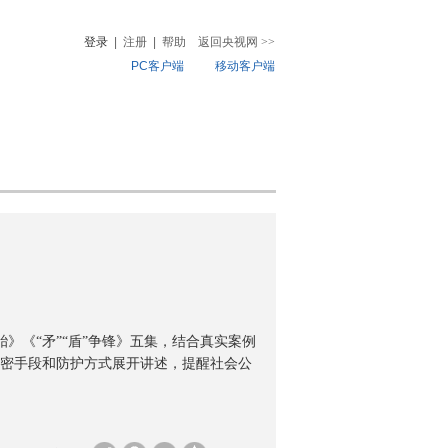
登录
|
注册
|
帮助
返回央视网
>>
PC客户端
移动客户端
音
热榜
微视频
儿
音乐
体育赛事
农业农村
胎》《“矛”“盾”争锋》五集，结合真实案例
密手段和防护方式展开讲述，提醒社会公