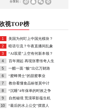
分享到：
收视TOP榜
1
美国为何盯上中国光模块？
2
暗语引流？午夜直播间乱象
3
“AI双星”上空有何新本领？
4
百年潮起 再现张謇传奇人生
5
一醋一面 “酸”出亿万财路
6
“蜜蜂博士”的甜蜜事业
7
教你看懂食品标签莫中计
8
“沉睡”4年保单的时效之争
9
自然秘境 荒漠翠影蕴生机
10
“最后的水上公交”摆渡人