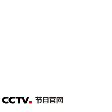
财经
教育
乡村振兴
生态环境
一带一路
大国智造
大国展会
大国保险
云顶对话
CCTV.节目官网
直播
节目单
栏目
片库