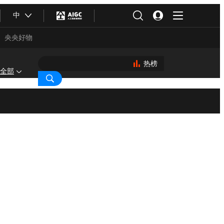
中
央央好物
热榜
全部
合体育
亚冬会