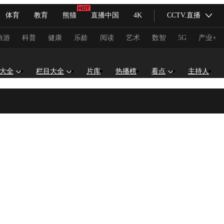
体育
教育
熊猫
直播中国
4K
CCTV.直播
式妙语
主持人
下载央视影音
热解读
天天学习
旅游
科普
健康
乐龄
阅读
艺术
数智
5G
产业+
纪录片网
国家大剧院
大型活动
大全
栏目大全
片库
热播榜
看点
主持人
科技
法治
文娱
人物
公益
图片
习式妙语
央视快评
央视网评
光华锐评
锋面
频道
VR/AR
4K专区
全景新闻
请入列
人生第一次
人生第二次
冬奥会
CBA
NBA
中超
国足
国际足球
网球
综
体育江湖
文化体育
冰雪道路
足球道路