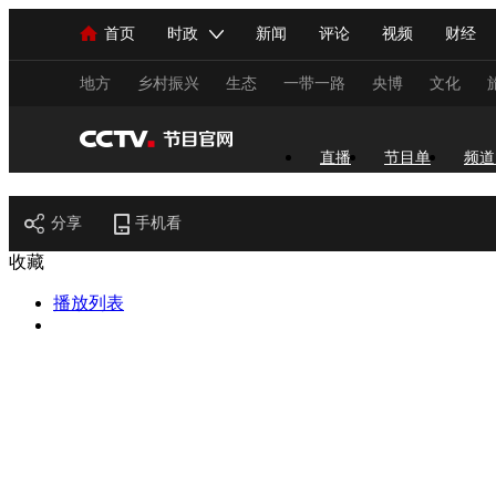
首页
时政
新闻
评论
视频
财经
人民领袖习近平
直播
海外频道
片库
iPanda
栏目大全
联播+
English
中国领导人
节目单
Монгол
听音
央视快评
微视频
习
地方
乡村振兴
生态
一带一路
央博
文化
总台春晚
网络春晚
共产党员网
秧纪录
直播
节目单
频道
节目官网
分享
手机看
新闻
国内
国际
评论
经济
军事
收藏
人民领袖习近平
联播+
热解读
天天学习
播放列表
视频
小央视频
小央直播
直播中国
熊猫
现场
前线
比划
快看
蓝海中国
新兵
体育
直播
竞猜
2026年世界杯
2026年
VIP会员
CCTV奥林匹克频道
生活体育大会