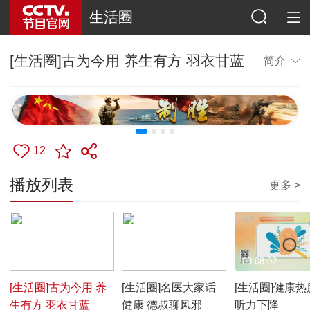
生活圈
[生活圈]古为今用 养生有方 羽衣甘蓝
简介
12
播放列表
更多 >
00:08:12
00:08:13
00:08:02
[生活圈]古为今用 养
[生活圈]名医大家话
[生活圈]健康热
生有方 羽衣甘蓝
健康 德叔聊风邪
听力下降