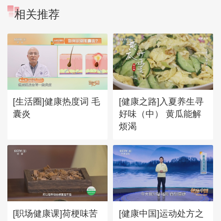
相关推荐
[生活圈]健康热度词 毛
[健康之路]入夏养生寻
囊炎
好味（中） 黄瓜能解
烦渴
[职场健康课]荷梗味苦
[健康中国]运动处方之