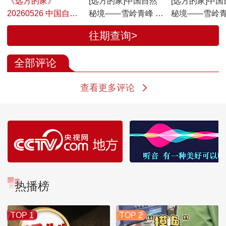
《远方的家》
[远方的家]中国自然
[远方的家]中国
20260526 中国自然
秘境——雪岭青峰 天
秘境——雪岭青
秘境 雪岭青峰 天山
山翡翠 青杉似浪 穿
山翡翠 日出天山
往期查询>
翡翠
越林海
野寻踪
全部评论
查看更多评论
热播榜
TOP 1
TOP 2