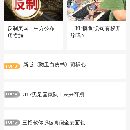
反制美国！中方公布5
上班“摸鱼”公司有权开
项措施
除吗？
新版《防卫白皮书》藏祸心
TOP
3
U17男足国家队：未来可期
TOP
4
三招教你识破真假全麦面包
TOP
5