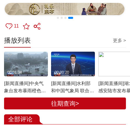
11
播放列表
更多 >
00:01:34
00:00:20
00:01:45
[新闻直播间]中央气
[新闻直播间]水利部
[新闻直播间]湖
象台发布暴雨橙色和
和中国气象局 联合发
感安陆市发布
强对流天气蓝色预警
布橙色山洪灾害气象
色预警
往期查询>
江淮江汉江南等地有
预警
强降水
全部评论