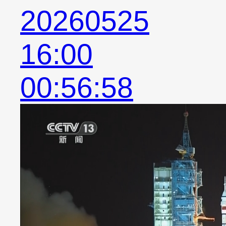
20260525
16:00
00:56:58