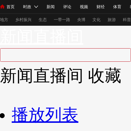
首页
时政
新闻
评论
视频
财经
体育
人民领袖习近平
直播
海外频道
片库
iPanda
栏目大全
联播+
English
中国领导人
节目单
Монгол
听音
央视快评
微视频
习式妙语
主持人
下
地方
乡村振兴
生态
一带一路
央博
文化
旅游
科普
新闻直播间
总台春晚
网络春晚
共产党员网
秧纪录
纪录片网
新闻
国内
国际
评论
经济
军事
科技
法
新闻直播间
收藏
人民领袖习近平
联播+
热解读
天天学习
习式妙语
视频
小央视频
小央直播
直播中国
熊猫频道
V
现场
前线
比划
快看
蓝海中国
新兵请入列
播放列表
体育
直播
竞猜
2026年世界杯
2026年冬奥会
VIP会员
CCTV奥林匹克频道
生活体育大会
体育江湖