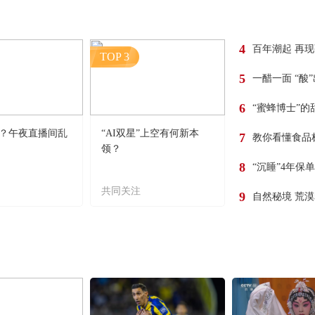
4
百年潮起 再
TOP 3
5
一醋一面 “酸
6
“蜜蜂博士”的
？午夜直播间乱
“AI双星”上空有何新本
7
教你看懂食品
领？
8
“沉睡”4年保
共同关注
9
自然秘境 荒