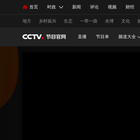
首页
时政
新闻
评论
视频
财经
人民领袖习近平
直播
海外频道
片库
iPanda
栏目大全
联播+
English
中国领导人
节目单
Монгол
听音
央视快评
微视频
习
地方
乡村振兴
生态
一带一路
央博
文化
直播
节目单
频道大全
总台春晚
网络春晚
共产党员网
秧纪录
新闻
国内
国际
评论
经济
军事
人民领袖习近平
联播+
热解读
天天学习
视频
小央视频
小央直播
直播中国
熊猫
现场
前线
比划
快看
蓝海中国
新兵
体育
直播
竞猜
2026年世界杯
2026年
VIP会员
CCTV奥林匹克频道
生活体育大会