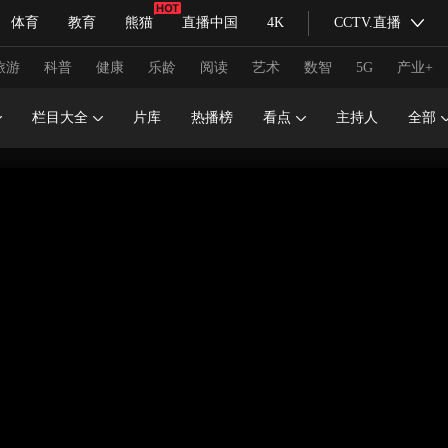
体育
教育
熊猫
直播中国
4K
CCTV.直播
式妙语
主持人
下载央视影音
热解读
天天学习
旅游
科普
健康
乐龄
阅读
艺术
数智
5G
产业+
栏目大全
片库
热播榜
看点
主持人
全部
纪录片网
国家大剧院
大型活动
科技
法治
文娱
人物
公益
图片
习式妙语
央视快评
央视网评
光华锐评
锋面
频道
VR/AR
4K专区
全景新闻
请入列
人生第一次
人生第二次
冬奥会
CBA
NBA
中超
国足
国际足球
网球
综
体育江湖
文化体育
冰雪道路
足球道路