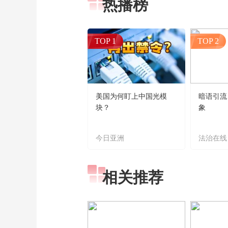
热播榜
TOP 1
TOP 2
美国为何盯上中国光模
暗语引流
块？
象
今日亚洲
法治在线
相关推荐