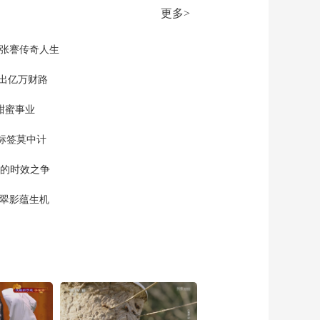
门 国际米兰战平博洛
更多>
尼亚
00:01:44
[天下足球]拜仁战胜斯
现张謇传奇人生
图加特 获得德国杯冠
军
”出亿万财路
00:04:00
[天下足球]尘埃落定
甜蜜事业
内马尔入围世界杯名
单
00:01:48
标签莫中计
[天下足球]名将落选
单的时效之争
三狮世界杯名单引争
议
00:01:01
漠翠影蕴生机
[天下足球]德国队公布
世界杯名单 诺伊尔回
归
00:00:57
[天下足球]夺沙特生涯
首冠 C罗喜极而泣
00:01:16