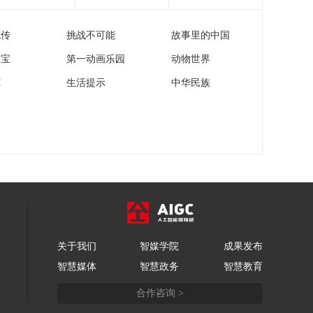
文化十分
流传
挑战不可能
故事里的中国
一醋一面 “酸”出亿万
财路
家宝
第一动画乐园
动物世界
生财有道
苑
生活提示
中华民族
“蜜蜂博士”的甜蜜事业
道德观察
教你看懂食品标签莫
中计
健康之路
“沉睡”4年保单的时效
之争
今日说法
关于我们
智媒学院
成果发布
自然秘境 荒漠翠影蕴
智慧媒体
智慧政务
智慧教育
生机
远方的家
合作咨询 >
“最后的水上公交”摆渡