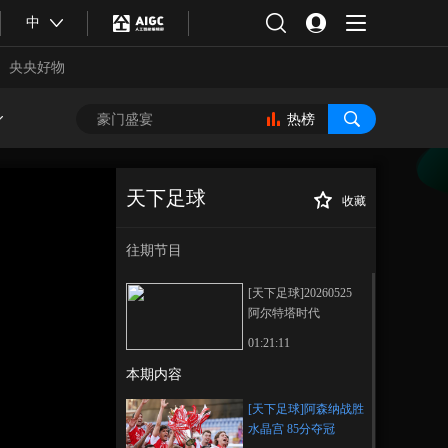
中
央央好物
热榜
天下足球
收藏
[天下足球]阿森纳
正在播放
战胜水晶宫 85分夺冠
往期节目
[天下足球]20260525
阿尔特塔时代
01:21:11
本期内容
合体育
亚冬会
[天下足球]阿森纳战胜
水晶宫 85分夺冠