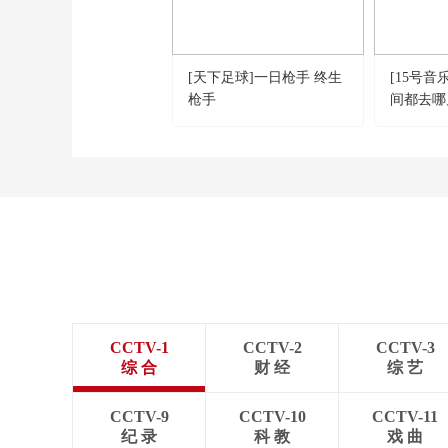
[天下足球]一日枪手 终生
[15号音
枪手
间都去哪
笑歌 乐
CCTV-1
CCTV-2
CCTV-3
综 合
财 经
综 艺
CCTV-9
CCTV-10
CCTV-11
纪 录
科 教
戏 曲