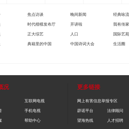
播
焦点访谈
晚间新闻
经典咏
法
时代楷模发布厅
开讲啦
我有传
然
正大综艺
人口
国际艺
眼
典籍里的中国
中国诗词大会
生活圈
概况
更多链接
互联网电视
网上有害信息举报专区
音
手机电视
辟谣平台
法律顾问
媒
帮助中心
望海热线
人才招聘