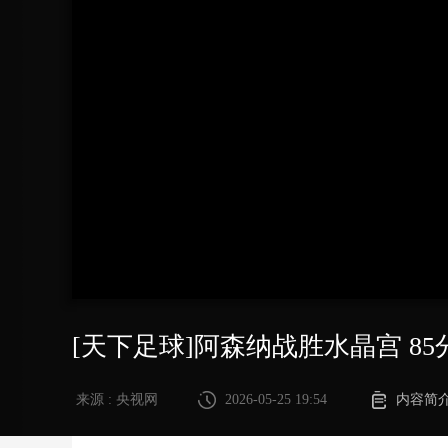
财经
教育
乡村振兴
生态环境
一带一路
大国智造
大国展会
大国保险
云顶对话
CCTV.节目官网
直播
节目单
栏目
片库
[天下足球]阿森纳战胜水晶宫 85
来源 : 央视网
2026-05-25 19:54
内容简