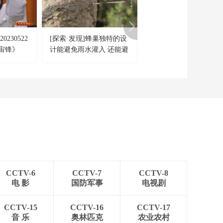
[天下足球]华丽转身
波多尔斯基退役启新
篇
00:01:48
230522
[探索·发现]蜂巢独特的设
[幸福账单]谁最能“吹”
[天下足球]戴维森倒钩
宙锋》
计能避免雨水灌入 还能避
步步为营
破门领衔一周十佳进
球
开天敌侵扰
00:04:04
热播榜
美国为何盯上中国光
模块？
今日亚洲
暗语引流？午夜直播
间乱象
法治在线
CCTV-6
CCTV-7
CCTV-8
“AI双星”上空有何新
电 影
国防军事
电视剧
本领？
共同关注
CCTV-15
CCTV-16
CCTV-17
百年潮起 再现张謇传
音 乐
奥林匹克
农业农村
奇人生