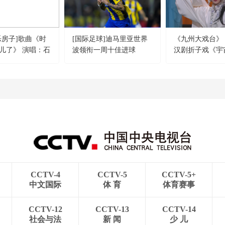
乐房子]歌曲《时
[国际足球]迪马里亚世界
《九州大戏台》 20
儿了》 演唱：石
波领衔一周十佳进球
汉剧折子戏《宇
队：鹅卵石乐队
CCTV-4
CCTV-5
CCTV-5+
中文国际
体 育
体育赛事
CCTV-12
CCTV-13
CCTV-14
社会与法
新 闻
少 儿