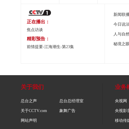
新闻联
正在播出：
今日说
焦点访谈
人与自
精彩预告：
秘境之
前情提要-江海潮生-第23集
关于我们
业务
总台之声
总台总经理室
央视网
关于CCTV.com
象舞广告
央视影
网站声明
移动传