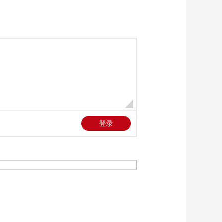
00:01:56
[天下足球]姆巴佩破门
皇马战胜毕尔巴鄂竞
技
00:03:37
[天下足球]莱万告别
巴塞罗那不敌巴伦西
亚
00:02:21
[天下足球]佩雷斯两射
一传 比利亚雷亚尔大
胜马竞
00:02:25
[天下足球]末轮输球
AC米兰无缘欧冠资格
00:03:16
[天下足球]尤文图斯遭
都灵绝平 无缘欧冠
00:02:18
[天下足球]迪马尔科破