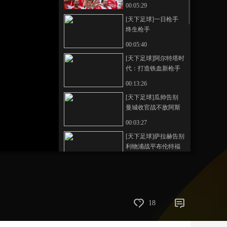
00:05:29
艺术
汽车
数智
5G
产业+
[天下足球]一日枪手
终生枪手
时尚
天气
才艺
网展
央央好物
00:05:40
[天下足球]阿尔特塔时
代：打造铁血新枪手
00:13:26
[天下足球]瓜帅告别
曼城收官战不敌阿斯
顿维拉
00:03:27
[天下足球]萨拉赫告别
利物浦战平布伦特福
德
00:03:04
[天下足球]B费破助攻
纪录 曼联完胜布莱顿
00:01:57
18
[天下足球]热刺险胜埃
弗顿 保级成功