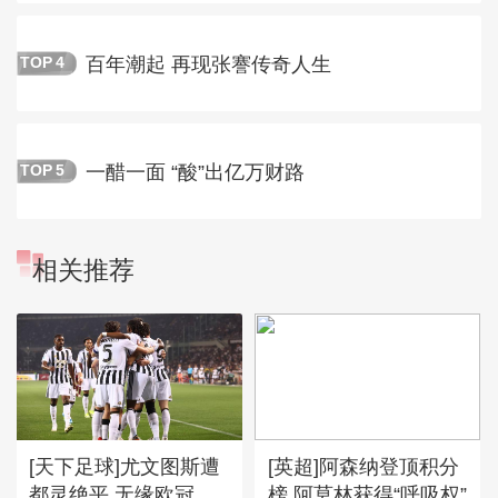
百年潮起 再现张謇传奇人生
TOP
4
一醋一面 “酸”出亿万财路
TOP
5
相关推荐
[天下足球]尤文图斯遭
[英超]阿森纳登顶积分
都灵绝平 无缘欧冠
榜 阿莫林获得“呼吸权”