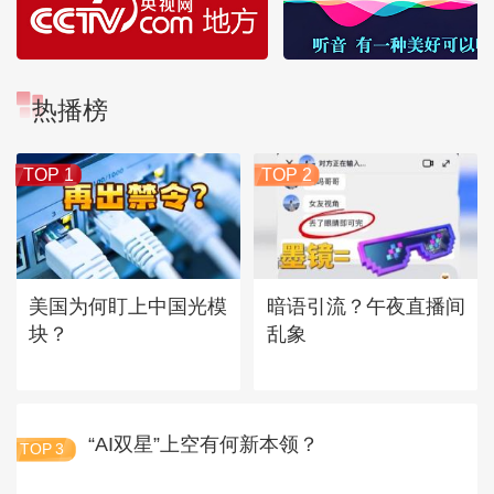
热播榜
TOP 1
TOP 2
美国为何盯上中国光模
暗语引流？午夜直播间
块？
乱象
“AI双星”上空有何新本领？
TOP
3