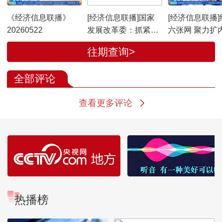
《经济信息联播》
[经济信息联播]国家
[经济信息联播]
20260522
发展改革委：抓紧出
六张网 聚力扩
台“六张网”相关规划
广东广州：畅
往期查询>
和实施方案
市“血脉” 地下
设改造夯实发
全部评论
查看更多评论
热播榜