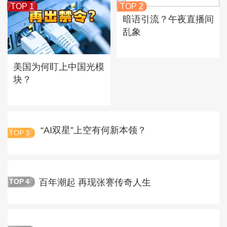
TOP 1
TOP 2
暗语引流？午夜直播间
乱象
美国为何盯上中国光模
块？
“AI双星”上空有何新本领？
TOP
3
百年潮起 再现张謇传奇人生
TOP
4