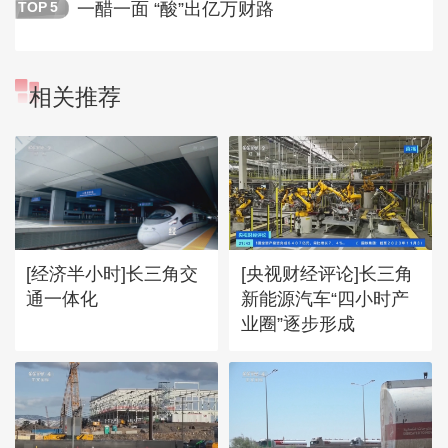
一醋一面 “酸”出亿万财路
TOP
5
相关推荐
[经济半小时]长三角交
[央视财经评论]长三角
通一体化
新能源汽车“四小时产
业圈”逐步形成