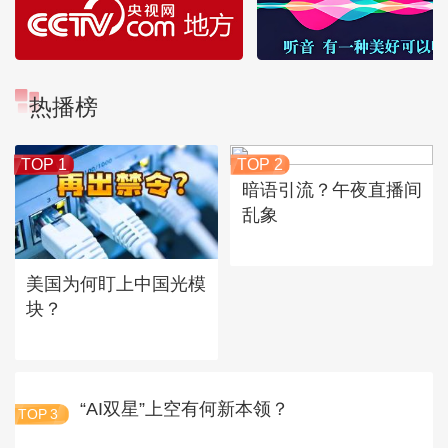
热播榜
TOP 1
TOP 2
暗语引流？午夜直播间
乱象
美国为何盯上中国光模
块？
“AI双星”上空有何新本领？
TOP
3