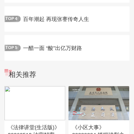
百年潮起 再现张謇传奇人生
TOP
4
一醋一面 “酸”出亿万财路
TOP
5
相关推荐
《法律讲堂(生活版)》
《小区大事》