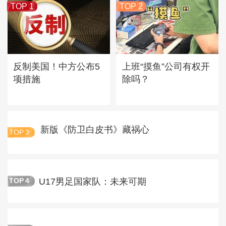
TOP 1
TOP 2
反制美国！中方公布5
上班“摸鱼”公司有权开
项措施
除吗？
新版《防卫白皮书》藏祸心
TOP
3
U17男足国家队：未来可期
TOP
4