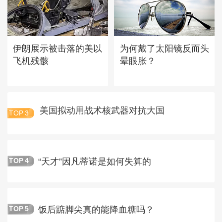
伊朗展示被击落的美以
为何戴了太阳镜反而头
飞机残骸
晕眼胀？
美国拟动用战术核武器对抗大国
TOP
3
“天才”因凡蒂诺是如何失算的
TOP
4
饭后踮脚尖真的能降血糖吗？
TOP
5