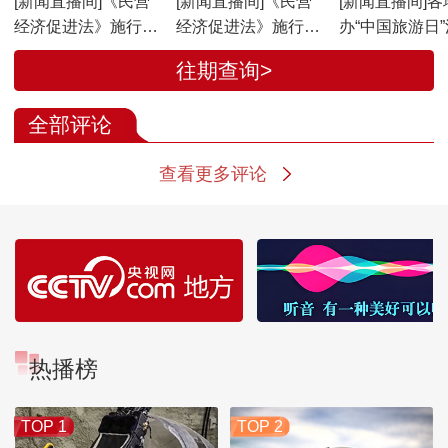
[新闻直播间]《民营
[新闻直播间]《民营
[新闻直播间]各
经济促进法》施行满
经济促进法》施行满
办“中国旅游日
一周年 市场监管总
一周年 发现督促有关
往期查询>
局：已完成配套任务
单位整改问题文件1.3
38项
万件
全部评论
查看更多评论
热播榜
TOP 1
TOP 2