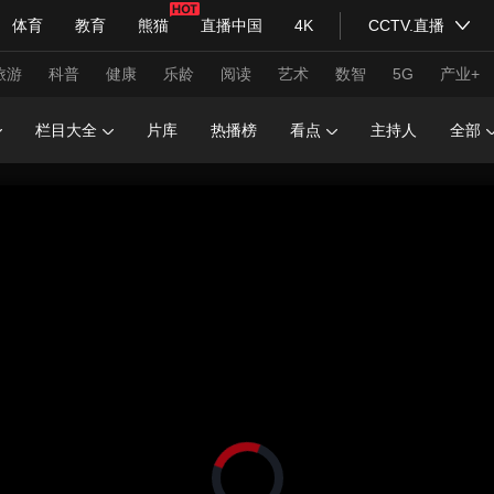
体育
教育
熊猫
直播中国
4K
CCTV.直播
式妙语
主持人
下载央视影音
热解读
天天学习
旅游
科普
健康
乐龄
阅读
艺术
数智
5G
产业+
栏目大全
片库
热播榜
看点
主持人
全部
纪录片网
国家大剧院
大型活动
科技
法治
文娱
人物
公益
图片
习式妙语
央视快评
央视网评
光华锐评
锋面
频道
VR/AR
4K专区
全景新闻
请入列
人生第一次
人生第二次
年冬奥会
CBA
NBA
中超
国足
国际足球
网球
综
体育江湖
文化体育
冰雪道路
足球道路
正