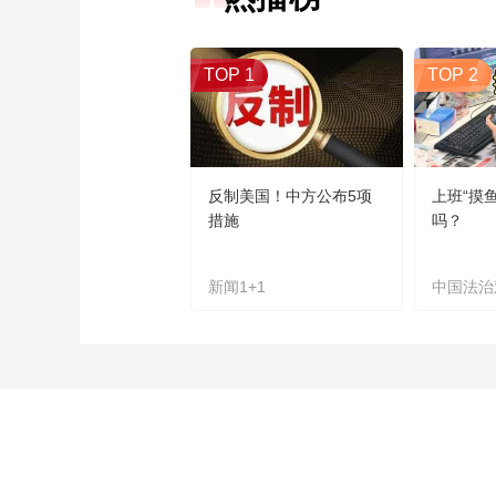
TOP 1
TOP 2
反制美国！中方公布5项
上班“摸
措施
吗？
新闻1+1
中国法治