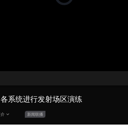
在
加
载
央博
非遗
文化
旅游
科普
健康
乐龄
阅读
视
频
云起
超级工厂
智敬中国
全民健康
颜选攻略
海洋
播
放
器。
热播榜
总台企业白名单
务各系统进行发射场区演练
简介
新闻联播