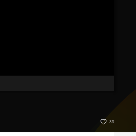
艺术
汽车
数智
5G
产业+
时尚
天气
才艺
网展
央央好物
画
静
质
音
(m)
36