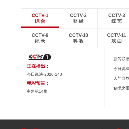
CCTV-1
CCTV-2
CCTV-3
综 合
财 经
综 艺
CCTV-9
CCTV-10
CCTV-11
纪 录
科 教
戏 曲
新闻联
正在播出：
今日说
今日说法-2026-143
人与自
精彩预告：
秘境之
主角第14集