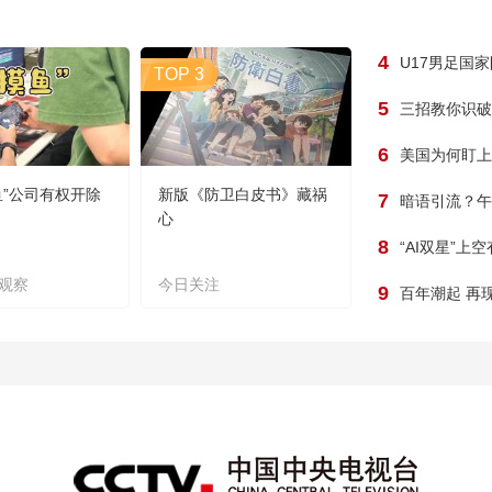
4
U17男足国
TOP 3
5
三招教你识破
6
美国为何盯上
鱼”公司有权开除
新版《防卫白皮书》藏祸
7
暗语引流？午
心
8
“AI双星”上
观察
今日关注
9
百年潮起 再