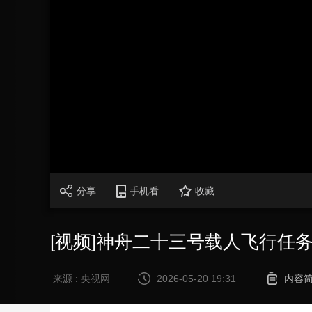
财经
教育
乡村振兴
生态环境
一带一路
大国智造
大国展会
大国保险
云顶对话
CCTV.节目官网
直播
节目单
栏目
片库
加
载
/
完
成
:
0%
分享
手机看
收藏
[视频]神舟二十三号载人飞行任
来源 : 央视网
2026-05-20 19:31
内容