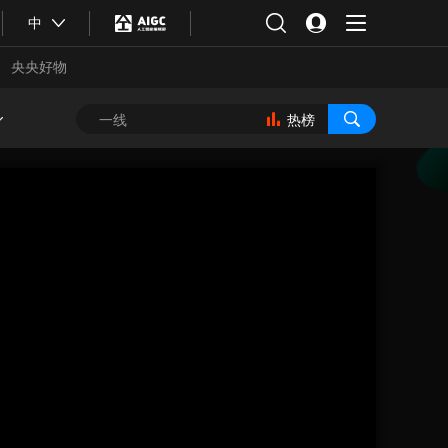
中
央央好物
热榜
合体育
亚冬会