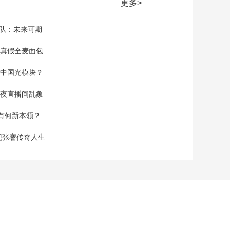
更多>
家队：未来可期
真假全麦面包
中国光模块？
夜直播间乱象
空有何新本领？
现张謇传奇人生