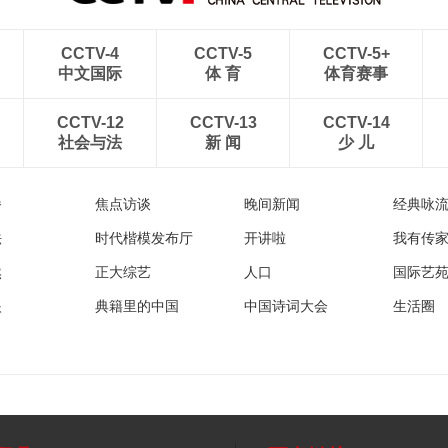
CCTV-4
CCTV-5
CCTV-5+
中文国际
体 育
体育赛事
CCTV-12
CCTV-13
CCTV-14
社会与法
新 闻
少 儿
播
焦点访谈
晚间新闻
经典咏
法
时代楷模发布厅
开讲啦
我有传
然
正大综艺
人口
国际艺
眼
典籍里的中国
中国诗词大会
生活圈