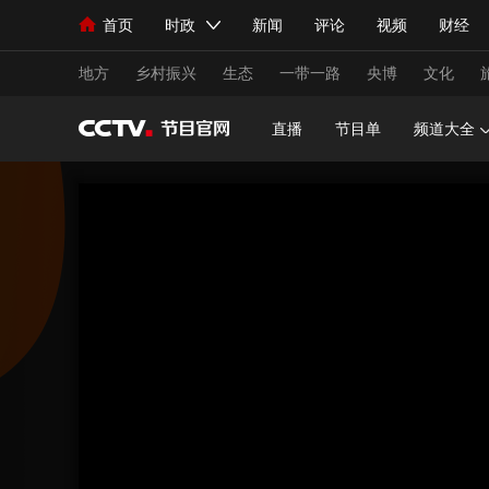
首页
时政
新闻
评论
视频
财经
人民领袖习近平
直播
海外频道
片库
iPanda
栏目大全
联播+
English
中国领导人
节目单
Монгол
听音
央视快评
微视频
习
地方
乡村振兴
生态
一带一路
央博
文化
直播
节目单
频道大全
总台春晚
网络春晚
共产党员网
秧纪录
新闻
国内
国际
评论
经济
军事
人民领袖习近平
联播+
热解读
天天学习
视频
小央视频
小央直播
直播中国
熊猫
现场
前线
比划
快看
蓝海中国
新兵
体育
直播
竞猜
2026年世界杯
2026
VIP会员
CCTV奥林匹克频道
生活体育大会