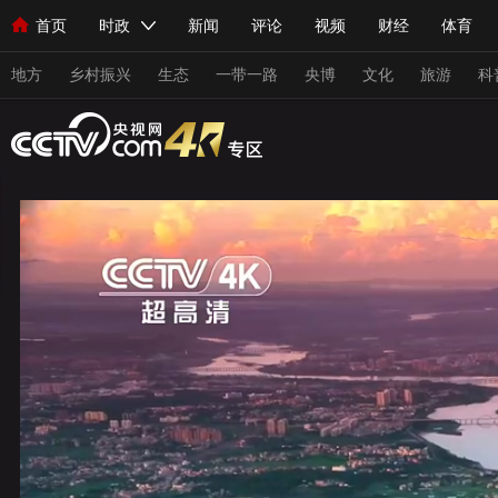
首页
时政
新闻
评论
视频
财经
体育
人民领袖习近平
直播
海外频道
片库
iPanda
栏目大全
联播+
English
中国领导人
节目单
Монгол
听音
央视快评
微视频
习式妙语
主持人
地方
乡村振兴
生态
一带一路
央博
文化
旅游
科
总台春晚
网络春晚
共产党员网
秧纪录
纪录片网
新闻
国内
国际
评论
经济
军事
科技
人民领袖习近平
联播+
热解读
天天学习
习式妙
视频
小央视频
小央直播
直播中国
熊猫频道
现场
前线
比划
快看
蓝海中国
新兵请入列
体育
直播
竞猜
2026年世界杯
2026年冬奥会
VIP会员
CCTV奥林匹克频道
生活体育大会
体育江湖