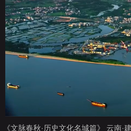
财经
教育
乡村振兴
生态环境
一带一路
央博
大国智造
大国展会
大国保险
云顶对话
云起
CCTV.节目官网
直播
节目单
栏目
片库
热播
《文脉春秋·历史文化名城篇》 云南·