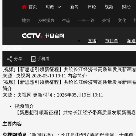
首页
时政
新闻
评论
视频
财经
人民领袖习近平
直播
海外频道
片库
iPanda
栏目大全
联播+
English
中国领导人
节目单
Монгол
听音
央视快评
微视频
习
地方
乡村振兴
生态
一带一路
央博
文化
直播
节目单
频道
总台春晚
网络春晚
共产党员网
秧纪录
节目官网
分享
手机看
新闻
国内
国际
评论
经济
军事
[视频]【新思想引领新征程】共绘长江经济带高质量发展新画
来源 : 央视网
2026-05-19 19:11
内容简介
人民领袖习近平
联播+
热解读
天天学习
[视频]【新思想引领新征程】共绘长江经济带高质量发展新画
简介
视频
小央视频
小央直播
直播中国
熊猫
来源：央视网 更新时间：2026年05月19日 19:11
现场
前线
比划
快看
蓝海中国
新兵
视频简介
【新思想引领新征程】共绘长江经济带高质量发展新画卷
体育
直播
竞猜
2026年世界杯
2026年
主要内容
VIP会员
CCTV奥林匹克频道
生活体育大会
央视网消息
（新闻联播）：长江是中华民族的母亲河，十年前