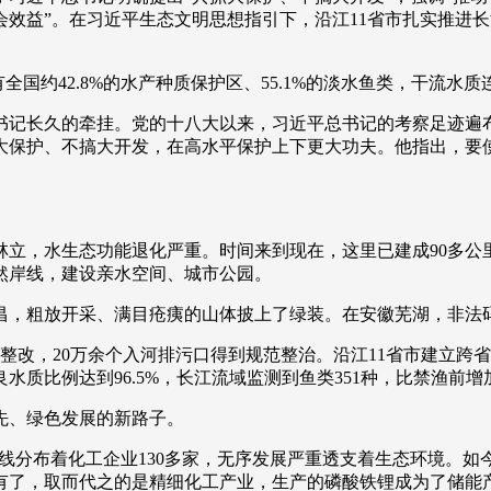
效益”。在习近平生态文明思想指引下，沿江11省市扎实推进
央博
非遗
文化
旅游
科普
健康
乐龄
阅读
云起
超级工厂
智敬中国
全民健康
颜选攻略
海洋
国约42.8%的水产种质保护区、55.1%的淡水鱼类，干流水质
书记长久的牵挂。党的十八大以来，习近平总书记的考察足迹遍
大保护、不搞大开发，在高水平保护上下更大功夫。他指出，要
热播榜
总台企业白名单
船林立，水生态功能退化严重。时间来到现在，这里已建成90多
然岸线，建设亲水空间、城市公园。
昌，粗放开采、满目疮痍的山体披上了绿装。在安徽芜湖，非法码
彻底整改，20万余个入河排污口得到规范整治。沿江11省市建立
质比例达到96.5%，长江流域监测到鱼类351种，比禁渔前增加
先、绿色发展的新路子。
公里岸线分布着化工企业130多家，无序发展严重透支着生态环境
有了，取而代之的是精细化工产业，生产的磷酸铁锂成为了储能