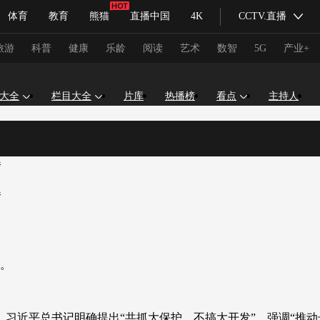
体育
教育
熊猫
直播中国
4K
CCTV.直播
式妙语
主持人
下载央视影音
热解读
天天学习
旅游
科普
健康
乐龄
阅读
艺术
数智
5G
产业+
大全
栏目大全
片库
热播榜
看点
主持人
纪录片网
国家大剧院
大型活动
科技
法治
文娱
人物
公益
图片
卷
习式妙语
央视快评
央视网评
光华锐评
锋面
卷
频道
VR/AR
4K专区
全景新闻
请入列
人生第一次
人生第二次
。
冬奥会
CBA
NBA
中超
国足
国际足球
网球
综
体育江湖
文化体育
冰雪道路
足球道路
，习近平总书记明确提出“共抓大保护、不搞大开发”，强调“推