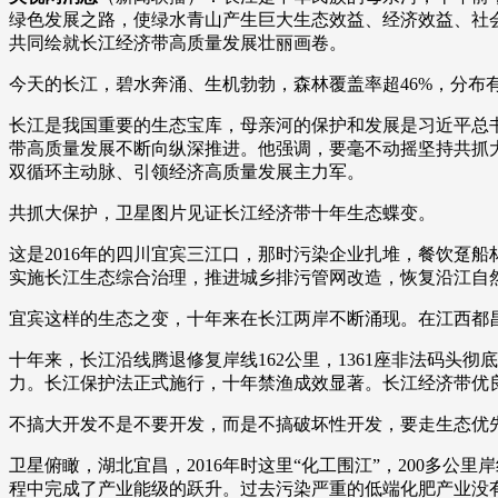
绿色发展之路，使绿水青山产生巨大生态效益、经济效益、社会
财经
教育
乡村振兴
生态环境
一带一路
共同绘就长江经济带高质量发展壮丽画卷。
大国智造
大国展会
大国保险
云顶对话
今天的长江，碧水奔涌、生机勃勃，森林覆盖率超46%，分布有全
长江是我国重要的生态宝库，母亲河的保护和发展是习近平总
带高质量发展不断向纵深推进。他强调，要毫不动摇坚持共抓
双循环主动脉、引领经济高质量发展主力军。
共抓大保护，卫星图片见证长江经济带十年生态蝶变。
CCTV.节目官网
直播
节目单
栏目
片库
这是2016年的四川宜宾三江口，那时污染企业扎堆，餐饮趸
实施长江生态综合治理，推进城乡排污管网改造，恢复沿江自
宜宾这样的生态之变，十年来在长江两岸不断涌现。在江西都
十年来，长江沿线腾退修复岸线162公里，1361座非法码头
力。长江保护法正式施行，十年禁渔成效显著。长江经济带优良水
不搞大开发不是不要开发，而是不搞破坏性开发，要走生态优
卫星俯瞰，湖北宜昌，2016年时这里“化工围江”，200多
程中完成了产业能级的跃升。过去污染严重的低端化肥产业没