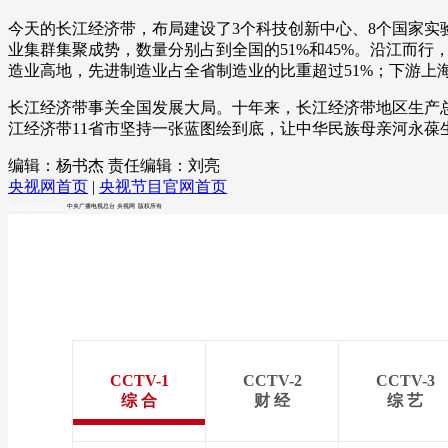
今天的长江经济带，布局建设了3个科技创新中心、8个国家实
业集群集聚成势，数量分别占到全国的51%和45%。沿江而行
造业高地，先进制造业占全省制造业的比重超过51%；下游上海，
长江经济带事关全国发展大局。十年来，长江经济带地区生产总值翻
江经济带11省市坚持一张蓝图绘到底，让中华民族母亲河永葆
编辑：杨书杰
责任编辑：刘亮
央视网首页
|
央视节目官网首页
京ICP备10003349号-1
中央广播电视总台
央视网
版权所有
CCTV-1
CCTV-2
CCTV-3
综 合
财 经
综 艺