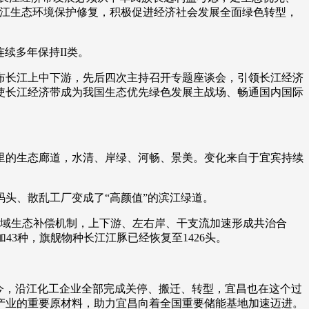
长江生态环境保护修复，积极促进经济社会发展全面绿色转型，
艺术
汽车
数智
5G
产业+
时尚
天气
才艺
网展
央央好物
连续多年保持II类。
布长江上中下游，先后四次主持召开专题座谈会，引领长江经济
使长江经济带成为我国生态优先绿色发展主战场、畅通国内国际
公里的生态廊道，水清、岸绿、河畅、景美。变化来自于宜宾持续
头、散乱工厂变成了“高颜值”的滨江绿道。
跨省域生态补偿机制，上下游、左右岸、干支流加速形成共治合
43种，旗舰物种长江江豚已经恢复至1426头。
。如今，沿江化工企业全部完成关停、搬迁、转型，宜昌也在这个过
产业的重要原材料，助力宜昌向着全国重要储能基地加速迈进。