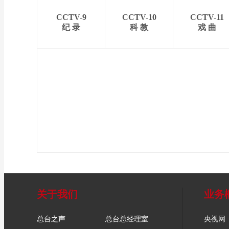
CCTV-9
CCTV-10
CCTV-11
纪 录
科 教
戏 曲
关于我们
业务
总台之声
总台总经理室
央视网