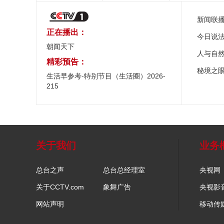
新闻联
正在播出：
今日说
朝闻天下
人与自
精彩预告：
秘境之
生活早参考-特别节目（生活圈）2026-
215
关于我们
业务
总台之声
总台总经理室
央视网
关于CCTV.com
象舞广告
央视影
网站声明
移动传