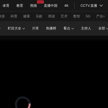
体育
教育
熊猫
直播中国
4K
CCTV.直播
式妙语
主持人
下载央视影音
热解读
天天学习
旅游
科普
健康
乐龄
阅读
艺术
数智
5G
产业+
栏目大全
片库
热播榜
看点
主持人
全部
纪录片网
国家大剧院
大型活动
科技
法治
文娱
人物
公益
图片
习式妙语
央视快评
央视网评
光华锐评
锋面
频道
VR/AR
4K专区
全景新闻
请入列
人生第一次
人生第二次
年冬奥会
CBA
NBA
中超
国足
国际足球
网球
综
体育江湖
文化体育
冰雪道路
足球道路
正