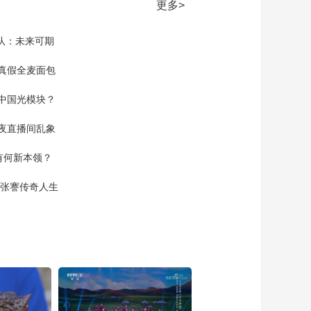
耀
更多>
01:16:59
节目看点
家队：未来可期
[全民畅舞]《好风采》
表演：黄厚恒 石雨艳
真假全麦面包
等
00:01:32
中国光模块？
[全民畅舞]《花伞情》
表演：山西省运城市
夜直播间乱象
文化馆华舞团
00:01:39
空有何新本领？
[全民畅舞]《来时的
路》 表演：周来提 杨
现张謇传奇人生
敬林 等
00:01:53
[全民畅舞]一把花伞舞
出非遗韵味 热情教学
点亮爱舞之心
00:12:27
[全民畅舞]《骏马》 表
演：辽宁省大连市甘
井子区吾爱舞蹈团
00:01:39