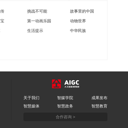
00:10:48
[全民畅舞]《快乐曳
流传
挑战不可能
故事里的中国
步》 表演：爷孙组合
家宝
第一动画乐园
动物世界
00:02:08
苑
生活提示
中华民族
[全民畅舞]用一颗糖甜
蜜人生舞台
00:02:52
[全民畅舞]不是亲孙胜
似亲孙 老少组合以舞
步点亮亿万目光
00:12:14
[全民畅舞]《鼓动天
地》 表演：吉林省长
春市健身操舞协会代
00:02:07
表队
[全民畅舞]《最炫民族
关于我们
智媒学院
成果发布
风+嗨韩城》 表演：古
智慧媒体
智慧政务
智慧教育
城舞团
00:02:16
合作咨询 >
[全民畅舞]用腰鼓敲出
生命的奇迹