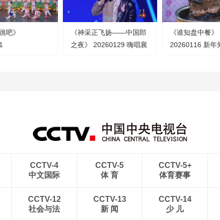
跳吧》
《神采正飞扬——中国郎
《谁知盘中餐》
1
之夜》 20260129 嗨唱襄
20260116 新
阳
之鲜“锁”起来
CCTV-4
CCTV-5
CCTV-5+
中文国际
体 育
体育赛事
CCTV-12
CCTV-13
CCTV-14
社会与法
新 闻
少 儿