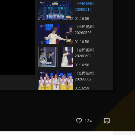
《全民畅舞》
艺术
汽车
数智
5G
产业+
20260519
01:16:59
时尚
天气
才艺
网展
央央好物
《全民畅舞》
20260526
01:16:58
《全民畅舞》
20260602
01:16:58
静
《全民畅舞》
音
(m)
20260609
01:16:59
《全民畅舞》
20260616
01:16:59
《全民畅舞》
134
20260623
01:16:58