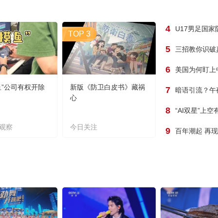
4
U17男足国
TOP 3
5
三招教你识破
6
美国为何盯上
鱼”公司有权开除
新版《防卫白皮书》藏祸
7
暗语引流？午
心
8
“AI双星”上
观察
今日关注
9
百年潮起 再