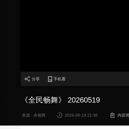
财经
教育
乡村振兴
生态环境
一带一路
大国智造
大国展会
大国保险
云顶对话
CCTV.节目官网
直播
节目单
栏目
片库
加
载
/
完
成
:
0%
分享
手机看
《全民畅舞》 20260519
来源 : 央视网
2026-05-19 21:38
内容