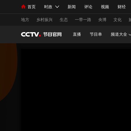
首页
时政
新闻
评论
视频
财经
人民领袖习近平
直播
海外频道
片库
iPanda
栏目大全
联播+
English
中国领导人
节目单
Монгол
听音
央视快评
微视频
习
地方
乡村振兴
生态
一带一路
央博
文化
直播
节目单
频道大全
总台春晚
网络春晚
共产党员网
秧纪录
新闻
国内
国际
评论
经济
军事
人民领袖习近平
联播+
热解读
天天学习
视频
小央视频
小央直播
直播中国
熊猫
现场
前线
比划
快看
蓝海中国
新兵
体育
直播
竞猜
2026年世界杯
2026
VIP会员
CCTV奥林匹克频道
生活体育大会