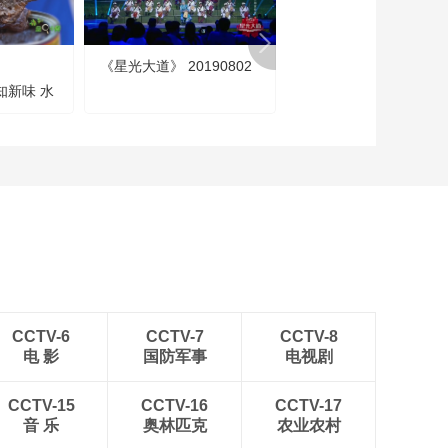
[全民畅舞]《青城山下
白素贞》 表演：关瑞
雪 卞文婷
《星光大道》 20190802
《2026开门迎春晚》
00:01:45
年知新味 水
20260213
[全民畅舞]《上春山》
表演：江苏省无锡市
新吴区旺庄街道舞蹈
00:01:48
队
[全民畅舞]传奇舞者重
返舞台 四代街舞人热
爱相传
00:13:07
[全民畅舞]大连阿姨踏
梦起舞 给人间烟火诉
生活真情
00:13:17
[全民畅舞]宽窄姐妹打
CCTV-6
CCTV-7
CCTV-8
破偏见 热爱无界舞出
电 影
国防军事
电视剧
自在
00:10:20
[全民畅舞]青山如画舞
CCTV-15
CCTV-16
CCTV-17
步生花 街道舞队跨龄
音 乐
奥林匹克
农业农村
起舞