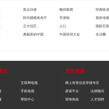
播
焦点访谈
晚间新闻
经典咏
法
时代楷模发布厅
开讲啦
我有传
然
正大综艺
人口
国际艺
眼
典籍里的中国
中国诗词大会
生活圈
概况
更多链接
互联网电视
网上有害信息举报专区
音
手机电视
辟谣平台
法律顾问
媒
帮助中心
望海热线
人才招聘