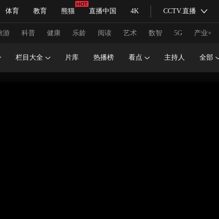
体育
教育
熊猫
直播中国
4K
CCTV.直播
式妙语
主持人
下载央视影音
热解读
天天学习
旅游
科普
健康
乐龄
阅读
艺术
数智
5G
产业+
栏目大全
片库
热播榜
看点
主持人
全部
纪录片网
国家大剧院
大型活动
科技
法治
文娱
人物
公益
图片
习式妙语
央视快评
央视网评
光华锐评
锋面
频道
VR/AR
4K专区
全景新闻
请入列
人生第一次
人生第二次
冬奥会
CBA
NBA
中超
国足
国际足球
网球
综
体育江湖
文化体育
冰雪道路
足球道路