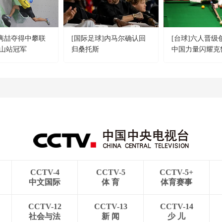
胡隽喆夺得中攀联
[国际足球]内马尔确认回
[台球]六人晋级
山站冠军
归桑托斯
中国力量闪耀克
CCTV-4
CCTV-5
CCTV-5+
中文国际
体 育
体育赛事
CCTV-12
CCTV-13
CCTV-14
社会与法
新 闻
少 儿