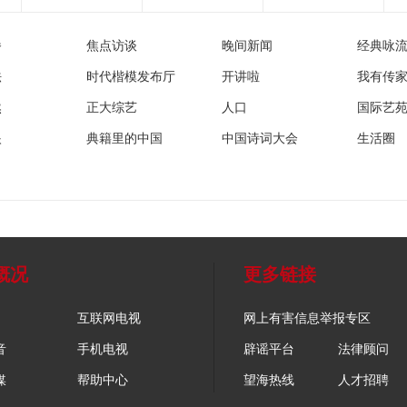
播
焦点访谈
晚间新闻
经典咏
法
时代楷模发布厅
开讲啦
我有传
然
正大综艺
人口
国际艺
眼
典籍里的中国
中国诗词大会
生活圈
概况
更多链接
互联网电视
网上有害信息举报专区
音
手机电视
辟谣平台
法律顾问
媒
帮助中心
望海热线
人才招聘