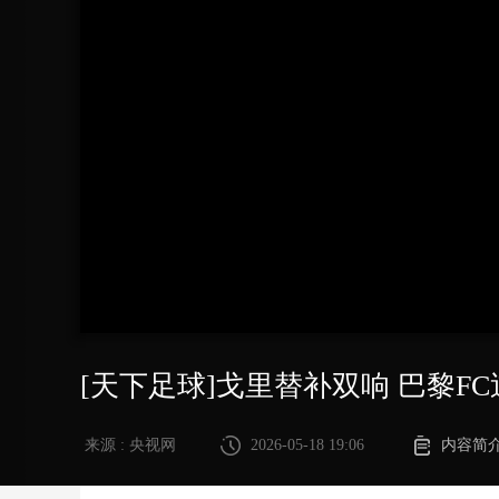
财经
教育
乡村振兴
生态环境
一带一路
大国智造
大国展会
大国保险
云顶对话
CCTV.节目官网
直播
节目单
栏目
片库
[天下足球]戈里替补双响 巴黎F
来源 : 央视网
2026-05-18 19:06
内容简