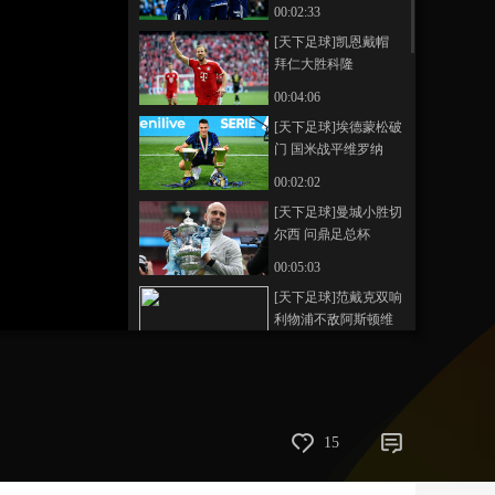
日耳曼
00:02:33
艺术
汽车
数智
5G
产业+
[天下足球]凯恩戴帽
拜仁大胜科隆
时尚
天气
才艺
网展
央央好物
00:04:06
[天下足球]埃德蒙松破
门 国米战平维罗纳
00:02:02
[天下足球]曼城小胜切
尔西 问鼎足总杯
00:05:03
[天下足球]范戴克双响
利物浦不敌阿斯顿维
拉
00:02:52
[天下足球]B费平纪录
曼联战胜诺丁汉森林
00:02:18
15
[天下足球]奥苏拉双响
纽卡斯尔联战胜西汉