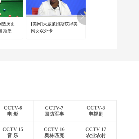
今日亚洲
暗语引流？午夜直播
间乱象
创造历史
[美网]大威廉姆斯获得美
[柔道]国际柔联柔道大
法治在线
鲁斯堡
网女双外卡
赛在青岛结束
“AI双星”上空有何新
本领？
共同关注
百年潮起 再现张謇传
奇人生
文化十分
一醋一面 “酸”出亿万
财路
生财有道
CCTV-6
CCTV-7
CCTV-8
电 影
国防军事
电视剧
CCTV-15
CCTV-16
CCTV-17
音 乐
奥林匹克
农业农村