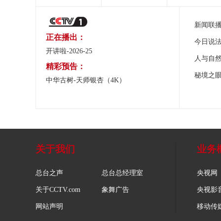
新闻联
正在播出：
今日说
开讲啦-2026-25
人与自
精彩预告：
秘境之
中华古树-天师银杏（4K）
关于我们
业务
总台之声
总台总经理室
央视网
关于CCTV.com
象舞广告
央视影
网站声明
移动传