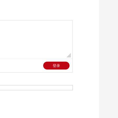
姆联
00:01:40
[天下足球]拉菲尼亚双
响 巴塞罗那战胜皇家
贝蒂斯
00:03:24
[天下足球]格里茨曼主
场告别战 马竞小胜赫
罗纳
00:02:15
[天下足球]维尼修斯破
门 皇马战胜塞维利亚
00:01:51
[天下足球]皇马乱局
谁能拯救球队？
00:08:03
[天下足球]韩杰文超级
世界波领衔一周十佳
进球
00:04:05
热播榜