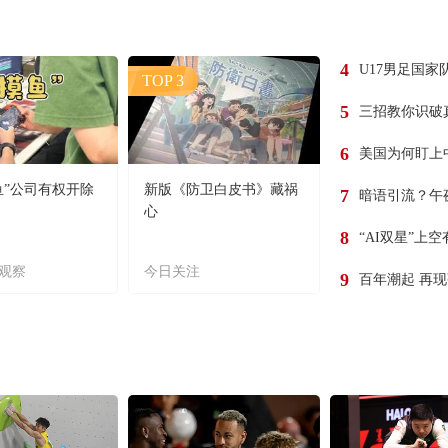
4
U17男足国家
TOP 3
5
三招教你识破
6
美国为何盯上
鱼”公司有权开除
新版《防卫白皮书》藏祸
7
暗语引流？午
心
8
“AI双星”上
观察
今日关注
9
百年潮起 再