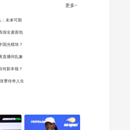
更多>
反制美国！中方公布5
项措施
队：未来可期
新闻1+1
上班“摸鱼”公司有权开
真假全麦面包
除吗？
中国光模块？
中国法治观察
新版《防卫白皮书》
夜直播间乱象
藏祸心
今日关注
空有何新本领？
U17男足国家队：未来
现张謇传奇人生
可期
足球之夜
三招教你识破真假全
麦面包
健康之路
美国为何盯上中国光
模块？