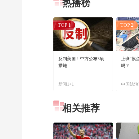
热播榜
TOP 1
TOP 2
反制美国！中方公布5项
上班“摸
措施
吗？
新闻1+1
中国法治
相关推荐