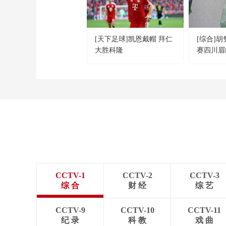
[天下足球]凯恩戴帽 拜仁
[综合]
大胜科隆
赛四川眉
CCTV-1
CCTV-2
CCTV-3
综 合
财 经
综 艺
CCTV-9
CCTV-10
CCTV-11
纪 录
科 教
戏 曲