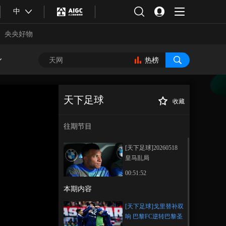
中
央央好物
热榜
天下足球
收藏
[天下足球]戈里替
正在播放
补双响 巴黎FC逆转巴黎圣日耳
往期节目
曼
[天下足球]20260518
皇马乱局
00:51:52
本期内容
合体育
亚冬会
[天下足球]戈里替补双
响 巴黎FC逆转巴黎圣