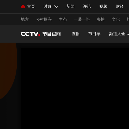
首页
时政
新闻
评论
视频
财经
人民领袖习近平
直播
海外频道
片库
iPanda
栏目大全
联播+
English
中国领导人
节目单
Монгол
听音
央视快评
微视频
习
地方
乡村振兴
生态
一带一路
央博
文化
直播
节目单
频道大全
总台春晚
网络春晚
共产党员网
秧纪录
新闻
国内
国际
评论
经济
军事
人民领袖习近平
联播+
热解读
天天学习
视频
小央视频
小央直播
直播中国
熊猫
现场
前线
比划
快看
蓝海中国
新兵
体育
直播
竞猜
2026年世界杯
2026年
VIP会员
CCTV奥林匹克频道
生活体育大会