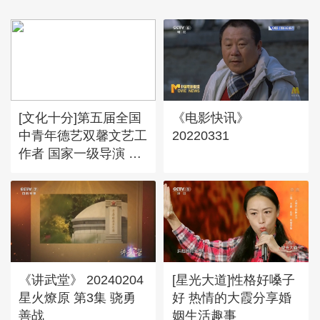
[文化十分]第五届全国
《电影快讯》
中青年德艺双馨文艺工
20220331
作者 国家一级导演 孟
艳：奉献让我感到了灵
魂的快乐
《讲武堂》 20240204
[星光大道]性格好嗓子
星火燎原 第3集 骁勇
好 热情的大霞分享婚
善战
姻生活趣事