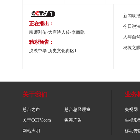
新闻联
正在播出：
今日说
宗师列传·大唐诗人传-李商隐
人与自
精彩预告：
秘境之
泱泱中华-历史文化街区1
关于我们
业务
总台之声
总台总经理室
央视网
关于CCTV.com
象舞广告
央视影
网站声明
移动传