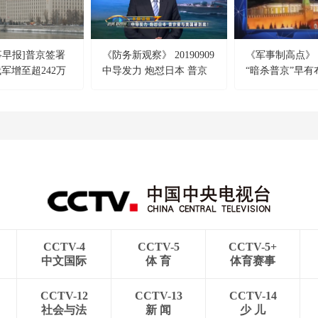
事早报]普京签署
《防务新观察》 20190909
《军事制高点》 20
俄军增至超242万
中导发力 炮怼日本 普京
“暗杀普京”早有
要与美国硬到底！
指控美乌为幕后
在为大反攻做准
CCTV-4
CCTV-5
CCTV-5+
中文国际
体 育
体育赛事
CCTV-12
CCTV-13
CCTV-14
社会与法
新 闻
少 儿