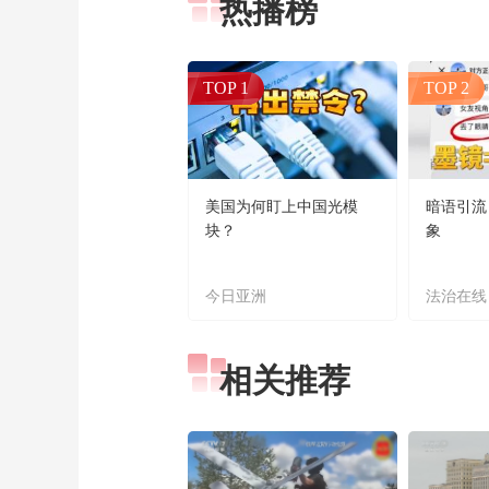
热播榜
TOP 1
TOP 2
美国为何盯上中国光模
暗语引流
块？
象
今日亚洲
法治在线
相关推荐