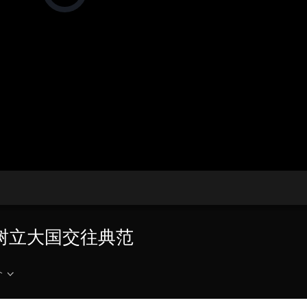
在
加
载
央博
非遗
文化
旅游
科普
健康
乐龄
阅读
视
频
云起
超级工厂
智敬中国
全民健康
颜选攻略
海洋
播
放
器。
热播榜
总台企业白名单
播
放
速
度
俄树立大国交往典范
介