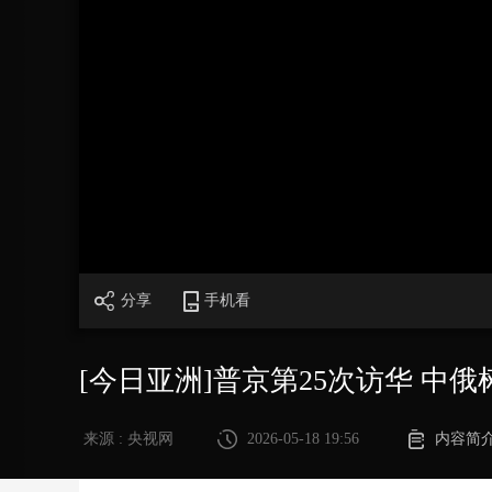
财经
教育
乡村振兴
生态环境
一带一路
大国智造
大国展会
大国保险
云顶对话
CCTV.节目官网
直播
节目单
栏目
片库
加
载
/
完
成
:
0%
分享
手机看
[今日亚洲]普京第25次访华 中
来源 : 央视网
2026-05-18 19:56
内容简