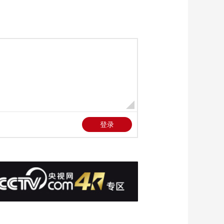
00:00:40
[今日亚洲]竞技！朝鲜
我故乡女足抵达韩国
参赛
00:00:38
[今日亚洲]危险！日本
熊害蔓延 驱熊产品热
销
00:00:32
[今日亚洲]探索！越南
胡志明市计划“限高”疏
堵
00:00:33
[今日亚洲]突破！两名
尼泊尔登山家同日刷
新珠峰登顶纪录
00:00:26
[今日亚洲]冲击！中东
冲突波及印度经济 莫
迪呼吁民众“勒紧裤腰
00:00:31
带”