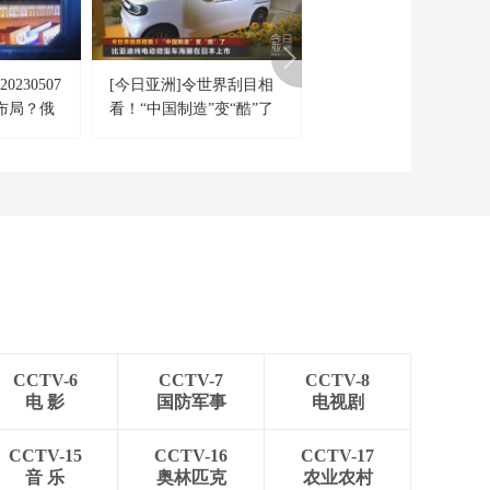
230507
[今日亚洲]令世界刮目相
《今日关注》 20260802
布局？俄
看！“中国制造”变“酷”了
特朗普叫停“最大规模”
黑手 乌军
击 伊朗称摧毁美军F-35
备？
机
CCTV-6
CCTV-7
CCTV-8
电 影
国防军事
电视剧
CCTV-15
CCTV-16
CCTV-17
音 乐
奥林匹克
农业农村