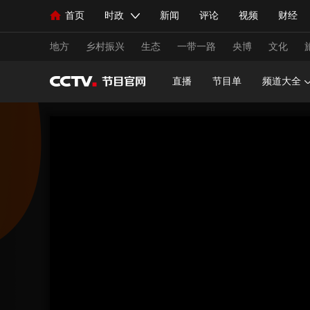
首页
时政
新闻
评论
视频
财经
人民领袖习近平
直播
海外频道
片库
iPanda
栏目大全
联播+
English
中国领导人
节目单
Монгол
听音
央视快评
微视频
习
地方
乡村振兴
生态
一带一路
央博
文化
直播
节目单
频道大全
总台春晚
网络春晚
共产党员网
秧纪录
新闻
国内
国际
评论
经济
军事
人民领袖习近平
联播+
热解读
天天学习
视频
小央视频
小央直播
直播中国
熊猫
现场
前线
比划
快看
蓝海中国
新兵
体育
直播
竞猜
2026年世界杯
2026年
VIP会员
CCTV奥林匹克频道
生活体育大会