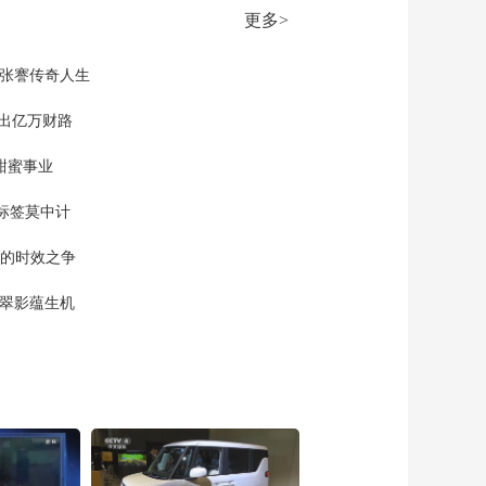
更多>
现张謇传奇人生
”出亿万财路
甜蜜事业
标签莫中计
单的时效之争
漠翠影蕴生机