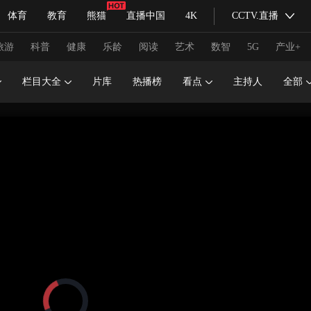
体育
教育
熊猫
直播中国
4K
CCTV.直播
式妙语
主持人
下载央视影音
热解读
天天学习
旅游
科普
健康
乐龄
阅读
艺术
数智
5G
产业+
栏目大全
片库
热播榜
看点
主持人
全部
纪录片网
国家大剧院
大型活动
科技
法治
文娱
人物
公益
图片
习式妙语
央视快评
央视网评
光华锐评
锋面
频道
VR/AR
4K专区
全景新闻
请入列
人生第一次
人生第二次
冬奥会
CBA
NBA
中超
国足
国际足球
网球
综
体育江湖
文化体育
冰雪道路
足球道路
正