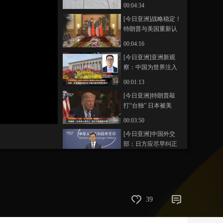
往典范
00:04:34
艺术
汽车
数智
5G
产业+
[今日亚洲]战略稳定！
特朗普与美国重新认
时尚
天气
才艺
网展
央央好物
识中国
00:04:16
[今日亚洲]亚洲新观
察：中国为世界注入
稳定性 彰显大国担当
00:01:13
[今日亚洲]特朗普敲
打“台独” 日本被美
画
静
国“撤梯子”？
00:03:50
质
音
(m)
[今日亚洲]中国外交
部：日方应尽早纠正
涉台错误言行 停止“再
00:01:05
军事化”的狂飙突进
[今日亚洲]从海面至海
底 美伊海峡博弈开辟
新战场？
00:06:00
39
[今日亚洲]韩国三星电
子罢工计划“急刹车”？