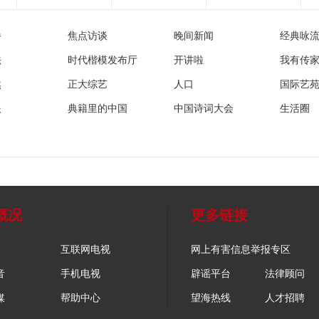
播
焦点访谈
晚间新闻
经典咏
法
时代楷模发布厅
开讲啦
我有传
然
正大综艺
人口
国际艺
眼
典籍里的中国
中国诗词大会
生活圈
概况
更多链接
互联网电视
网上有害信息举报专区
音
手机电视
辟谣平台
法律顾问
媒
帮助中心
望海热线
人才招聘