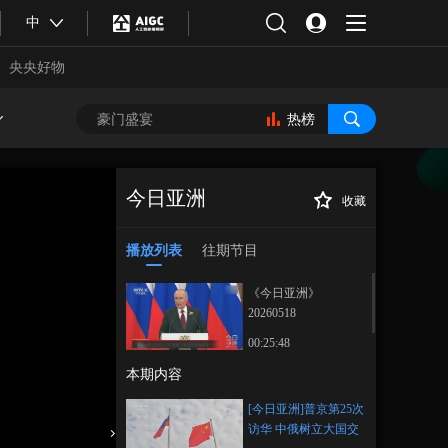
中
央央好物
热榜
今日亚洲
收藏
[今日亚洲]普京第
正在播放
25次访华 中俄树立大国交往典
播放列表
往期节目
范
《今日亚洲》
20260518
00:25:48
本期内容
合体育
亚冬会
[今日亚洲]普京第25次
访华 中俄树立大国交