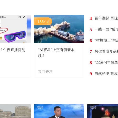
4
百年潮起 再
TOP 3
5
一醋一面 “酸
6
“蜜蜂博士”的
？午夜直播间乱
“AI双星”上空有何新本
7
教你看懂食品
领？
8
“沉睡”4年保
共同关注
9
自然秘境 荒