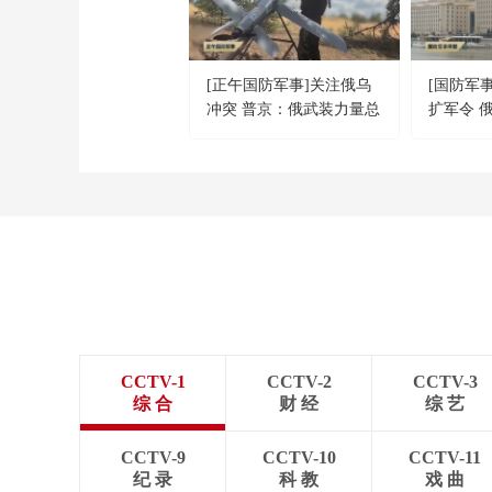
[正午国防军事]关注俄乌
[国防军
冲突 普京：俄武装力量总
扩军令 
人数增至242万余人
人
CCTV-1
CCTV-2
CCTV-3
综 合
财 经
综 艺
CCTV-9
CCTV-10
CCTV-11
纪 录
科 教
戏 曲