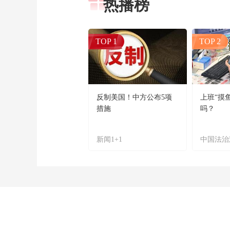
热播榜
TOP 1
TOP 2
反制美国！中方公布5项
上班“摸
措施
吗？
新闻1+1
中国法治