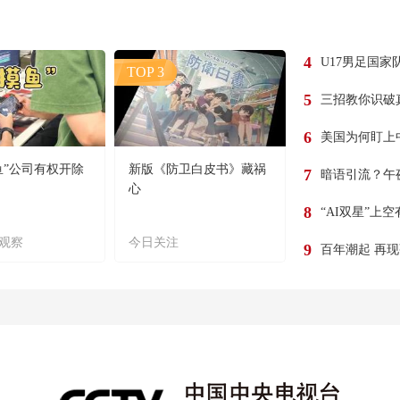
4
U17男足国家
TOP 3
5
三招教你识破
6
美国为何盯上
鱼”公司有权开除
新版《防卫白皮书》藏祸
7
暗语引流？午
心
8
“AI双星”上
观察
今日关注
9
百年潮起 再