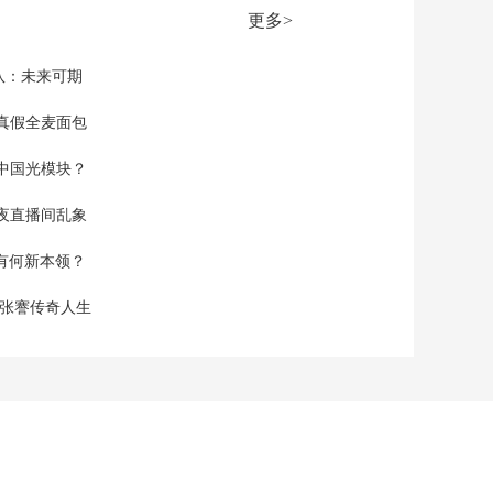
00:14:59
更多>
《新闻直播间》
20260518 04:00
队：未来可期
00:15:00
《新闻直播间》
真假全麦面包
20260518 01:00
中国光模块？
00:15:00
本期内容
夜直播间乱象
[新闻直播间]今年前4
空有何新本领？
个月 全国规模以上工
业增加值同比增长
00:00:13
现张謇传奇人生
5.6%
[新闻直播间]中国经济
4月报 未来经济保持稳
中向好发展有基础有
00:01:53
条件
[新闻直播间]中国经济
4月报 工业优化升级势
头持续 新动能快速成
00:01:48
长