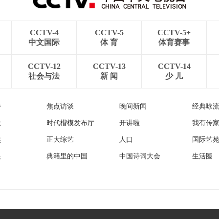
CCTV-4
CCTV-5
CCTV-5+
中文国际
体 育
体育赛事
CCTV-12
CCTV-13
CCTV-14
社会与法
新 闻
少 儿
播
焦点访谈
晚间新闻
经典咏
法
时代楷模发布厅
开讲啦
我有传
然
正大综艺
人口
国际艺
眼
典籍里的中国
中国诗词大会
生活圈