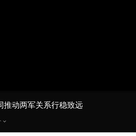
央博
非遗
文化
旅游
科普
健康
乐龄
阅读
云起
超级工厂
智敬中国
全民健康
颜选攻略
海洋
热播榜
总台企业白名单
共同推动两军关系行稳致远
介