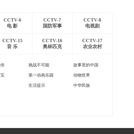
[新闻直播间]中国经济
4月报 4月份服务业平
稳增长 发展潜力继续
00:01:33
释放
CCTV-6
CCTV-7
CCTV-8
[新闻直播间]中央气象
电 影
国防军事
电视剧
台发布暴雨橙色预警
中东部大范围强降水
00:01:46
CCTV-15
CCTV-16
CCTV-17
过程持续
音 乐
奥林匹克
农业农村
[新闻直播间]水利部
12条中小河流发生超
警以上洪水
00:00:15
流传
挑战不可能
故事里的中国
[新闻直播间]广西东兴
家宝
第一动画乐园
动物世界
发布洪水蓝色预警 北
仑河水位超警
00:00:35
苑
生活提示
中华民族
[新闻直播间]广西贵港
暴雨致河水上涨少年
被困 消防紧急救援
00:01:24
[新闻直播间]湖北荆州
强降雨致积水严重 实
施“五停”措施
00:00:32