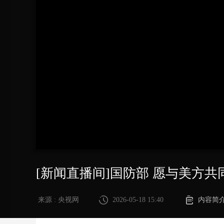
财经
教育
乡村振兴
生态环境
一带一路
大国智造
大国展会
大国保险
云顶对话
CCTV.节目官网
直播
节目单
栏目
片库
[新闻直播间]国防部 愿与美方
来源 : 央视网
2026-05-18 15:40
内容简