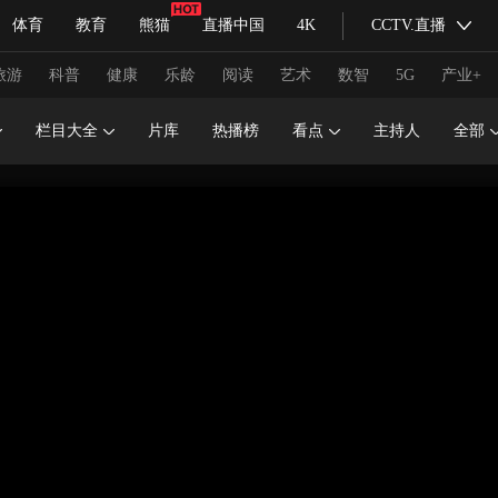
体育
教育
熊猫
直播中国
4K
CCTV.直播
式妙语
主持人
下载央视影音
热解读
天天学习
旅游
科普
健康
乐龄
阅读
艺术
数智
5G
产业+
栏目大全
片库
热播榜
看点
主持人
全部
纪录片网
国家大剧院
大型活动
科技
法治
文娱
人物
公益
图片
习式妙语
央视快评
央视网评
光华锐评
锋面
频道
VR/AR
4K专区
全景新闻
请入列
人生第一次
人生第二次
冬奥会
CBA
NBA
中超
国足
国际足球
网球
综
体育江湖
文化体育
冰雪道路
足球道路