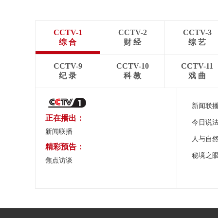
CCTV-1
CCTV-2
CCTV-3
综 合
财 经
综 艺
CCTV-9
CCTV-10
CCTV-11
纪 录
科 教
戏 曲
新闻联
正在播出：
今日说
新闻联播
人与自
精彩预告：
秘境之
焦点访谈