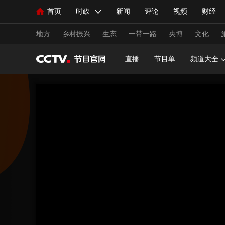
首页
时政
新闻
评论
视频
财经
人民领袖习近平
直播
海外频道
片库
iPanda
栏目大全
联播+
English
中国领导人
节目单
Монгол
听音
央视快评
微视频
习
地方
乡村振兴
生态
一带一路
央博
文化
直播
节目单
频道大全
总台春晚
网络春晚
共产党员网
秧纪录
新闻
国内
国际
评论
经济
军事
人民领袖习近平
联播+
热解读
天天学习
视频
小央视频
小央直播
直播中国
熊猫
现场
前线
比划
快看
蓝海中国
新兵
体育
直播
竞猜
2026年世界杯
2026年
VIP会员
CCTV奥林匹克频道
生活体育大会