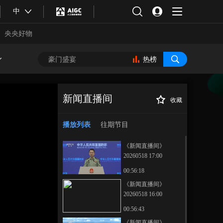
中
央央好物
热榜
新闻直播间
收藏
[新闻直播间]国防
正在播放
部 愿与美方共同推动两军关系
播放列表
往期节目
行稳致远
《新闻直播间》
20260518 17:00
00:56:18
《新闻直播间》
20260518 16:00
合体育
亚冬会
00:56:43
《新闻直播间》