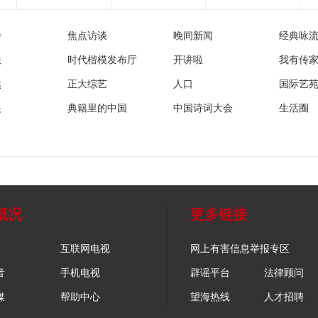
播
焦点访谈
晚间新闻
经典咏
法
时代楷模发布厅
开讲啦
我有传
然
正大综艺
人口
国际艺
眼
典籍里的中国
中国诗词大会
生活圈
概况
更多链接
互联网电视
网上有害信息举报专区
音
手机电视
辟谣平台
法律顾问
媒
帮助中心
望海热线
人才招聘