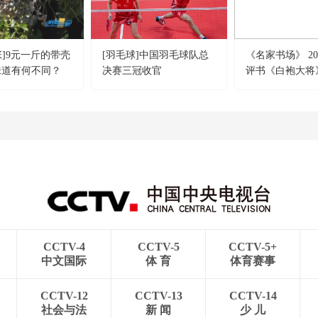
张]9元一斤的带壳
[羽毛球]中国羽毛球队总
《名家书场》 202
味道有何不同？
决赛三冠收官
评书《白袍大将
十回）
CCTV-4
CCTV-5
CCTV-5+
中文国际
体 育
体育赛事
CCTV-12
CCTV-13
CCTV-14
社会与法
新 闻
少 儿