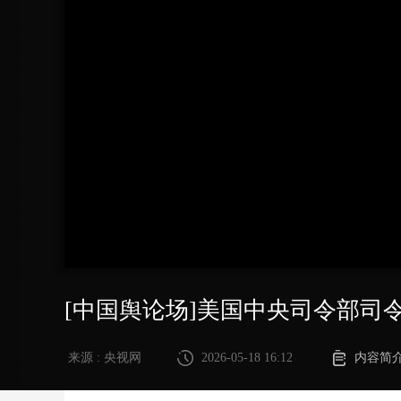
财经
教育
乡村振兴
生态环境
一带一路
大国智造
大国展会
大国保险
云顶对话
CCTV.节目官网
直播
节目单
栏目
片库
[中国舆论场]美国中央司令部司
来源 : 央视网
2026-05-18 16:12
内容简