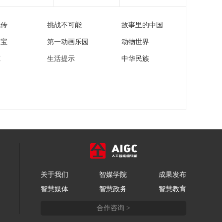
生财有道
流传
挑战不可能
故事里的中国
“蜜蜂博士”的甜蜜事业
家宝
第一动画乐园
动物世界
道德观察
苑
生活提示
中华民族
教你看懂食品标签莫
中计
健康之路
“沉睡”4年保单的时效
之争
今日说法
自然秘境 荒漠翠影蕴
生机
远方的家
关于我们
智媒学院
成果发布
“最后的水上公交”摆渡
智慧媒体
智慧政务
智慧教育
人
三农群英汇
合作咨询 >