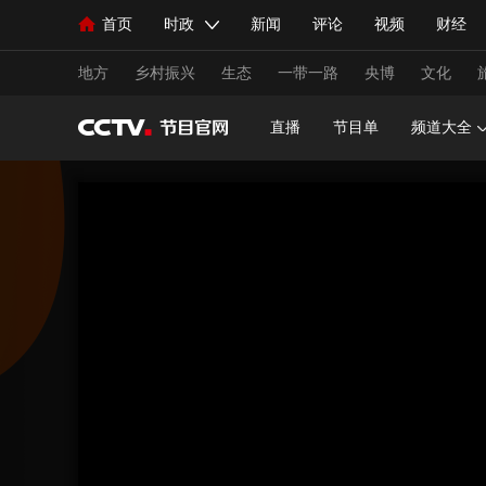
首页
时政
新闻
评论
视频
财经
人民领袖习近平
直播
海外频道
片库
iPanda
栏目大全
联播+
English
中国领导人
节目单
Монгол
听音
央视快评
微视频
习
地方
乡村振兴
生态
一带一路
央博
文化
直播
节目单
频道大全
总台春晚
网络春晚
共产党员网
秧纪录
新闻
国内
国际
评论
经济
军事
人民领袖习近平
联播+
热解读
天天学习
视频
小央视频
小央直播
直播中国
熊猫
现场
前线
比划
快看
蓝海中国
新兵
体育
直播
竞猜
2026年世界杯
2026年
VIP会员
CCTV奥林匹克频道
生活体育大会