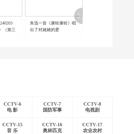
[中国舆论场]美借削减
欧洲驻军施压欧洲各
国 目的何在？
00:04:08
40203
朱迅一首《康铃康铃》唱
[越战越勇]咬牙战胜伤
热播榜
》（第三
出了对姥姥的爱
奶奶勇敢向前看
美国为何盯上中国光
模块？
今日亚洲
暗语引流？午夜直播
间乱象
法治在线
“AI双星”上空有何新
本领？
共同关注
CCTV-6
CCTV-7
CCTV-8
百年潮起 再现张謇传
电 影
国防军事
电视剧
奇人生
文化十分
CCTV-15
CCTV-16
CCTV-17
一醋一面 “酸”出亿万
音 乐
奥林匹克
农业农村
财路