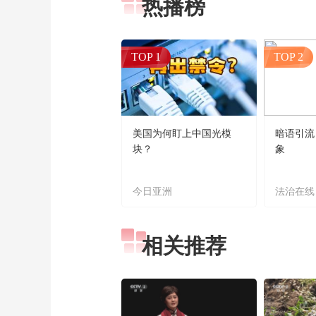
热播榜
TOP 1
TOP 2
美国为何盯上中国光模
暗语引流
块？
象
今日亚洲
法治在线
相关推荐