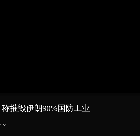
央博
非遗
文化
旅游
科普
健康
乐龄
阅读
云起
超级工厂
智敬中国
全民健康
颜选攻略
海洋
热播榜
总台企业白名单
令称摧毁伊朗90%国防工业
介