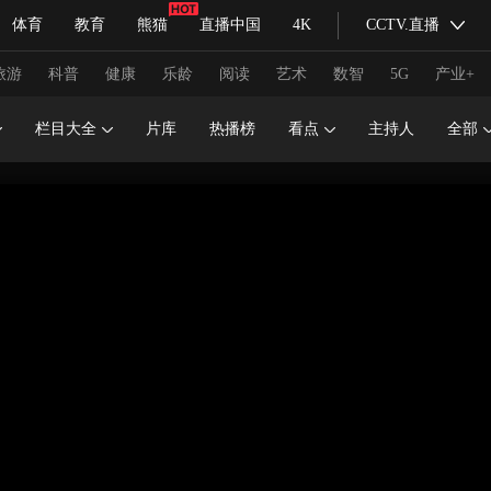
体育
教育
熊猫
直播中国
4K
CCTV.直播
式妙语
主持人
下载央视影音
热解读
天天学习
旅游
科普
健康
乐龄
阅读
艺术
数智
5G
产业+
栏目大全
片库
热播榜
看点
主持人
全部
纪录片网
国家大剧院
大型活动
科技
法治
文娱
人物
公益
图片
习式妙语
央视快评
央视网评
光华锐评
锋面
频道
VR/AR
4K专区
全景新闻
请入列
人生第一次
人生第二次
冬奥会
CBA
NBA
中超
国足
国际足球
网球
综
体育江湖
文化体育
冰雪道路
足球道路