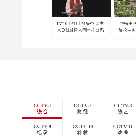
[文化十分]十分头条 国家
[消费主
京剧院建院70周年推出系
鲜花生 
列演出
CCTV-1
CCTV-2
CCTV-3
综 合
财 经
综 艺
CCTV-9
CCTV-10
CCTV-11
纪 录
科 教
戏 曲