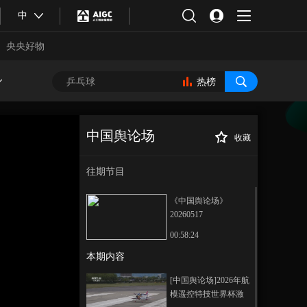
中
央央好物
热榜
中国舆论场
收藏
[中国舆论场]美国
正在播放
中央司令部司令称摧毁伊朗90%
往期节目
国防工业
《中国舆论场》
20260517
00:58:24
本期内容
合体育
亚冬会
[中国舆论场]2026年航
模遥控特技世界杯激