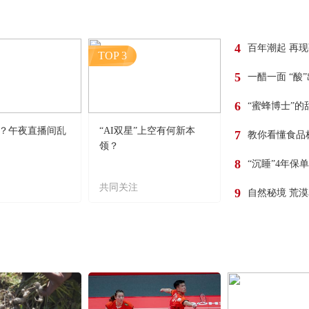
4
百年潮起 再
TOP 3
5
一醋一面 “酸
6
“蜜蜂博士”的
？午夜直播间乱
“AI双星”上空有何新本
7
教你看懂食品
领？
8
“沉睡”4年保
共同关注
9
自然秘境 荒