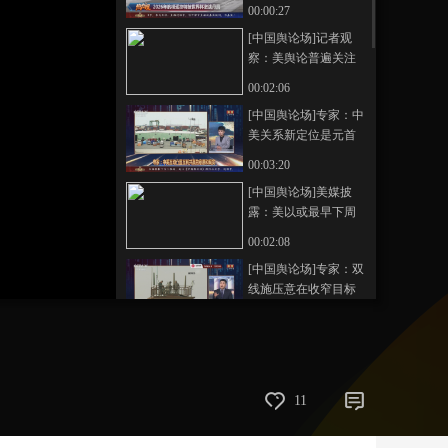
战丹凤
00:00:27
艺术
汽车
数智
5G
产业+
[中国舆论场]记者观
察：美舆论普遍关注
时尚
天气
才艺
网展
央央好物
中美元首会晤积极意
00:02:06
义
[中国舆论场]专家：中
美关系新定位是元首
会晤最重要的政治共
00:03:20
识
[中国舆论场]美媒披
露：美以或最早下周
重启对伊军事行动
00:02:08
[中国舆论场]专家：双
线施压意在收窄目标
重点施压 体面脱身
00:03:00
[中国舆论场]专家：美
以难支撑对伊朗的新
一轮持久作战
00:02:50
11
[中国舆论场]特朗普称
美伊停火系“应其他国