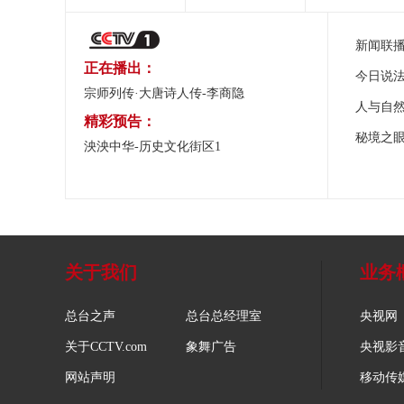
新闻联
正在播出：
今日说
宗师列传·大唐诗人传-李商隐
人与自
精彩预告：
秘境之
泱泱中华-历史文化街区1
关于我们
业务
总台之声
总台总经理室
央视网
关于CCTV.com
象舞广告
央视影
网站声明
移动传