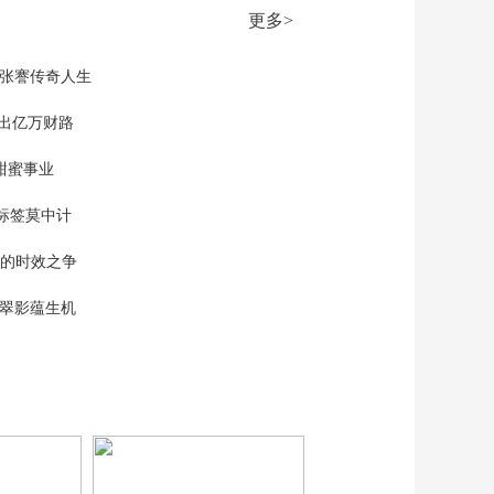
压将如何影响美伊谈
更多>
判？
00:02:57
[中国舆论场]美国突然
现张謇传奇人生
取消向波兰部署四千
余美军
”出亿万财路
00:02:23
[中国舆论场]美突然取
甜蜜事业
消向波兰部署四千余
美军 有何意图？
00:02:10
标签莫中计
[中国舆论场]日本打造
单的时效之争
本国版“星链”意欲何
为？
00:02:27
漠翠影蕴生机
[中国舆论场]高市急
推“紧急事态条款”打什
么算盘？
00:01:17
[中国舆论场]日本自民
党围绕修订“安保三文
件”提出建议
00:03:09