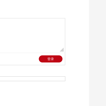
家要求”
00:02:35
[中国舆论场]专家：美
难有效阻止伊加强对
海峡管控
00:03:09
[中国舆论场]美称“应
其他国家要求”停火 如
何解读？
00:03:11
[中国舆论场]美国中央
司令部司令称摧毁伊
朗90%国防工业
00:02:18
[中国舆论场]记者观
察：美伊谈判陷僵局
以色列加紧重启战争
00:01:55
准备
[中国舆论场]专家：美
对伊朗军事打击难以
达到预期效果
00:03:19
[中国舆论场]美极限施