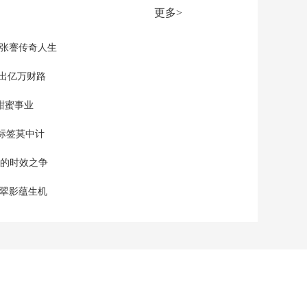
00:14:59
更多>
《新闻直播间》
20260518 04:00
现张謇传奇人生
00:15:00
《新闻直播间》
”出亿万财路
20260518 01:00
甜蜜事业
00:15:00
本期内容
标签莫中计
[新闻直播间]大范围强
单的时效之争
降雨席卷中东部地区
实况图看懂雨都下哪
00:00:34
漠翠影蕴生机
了
[新闻直播间]24小时累
计雨量超250毫米为特
大暴雨
00:00:20
[新闻直播间]中央气象
台今天发布暴雨橙色
预警 安徽湖北湖南贵
00:01:43
州等地部分地区有大