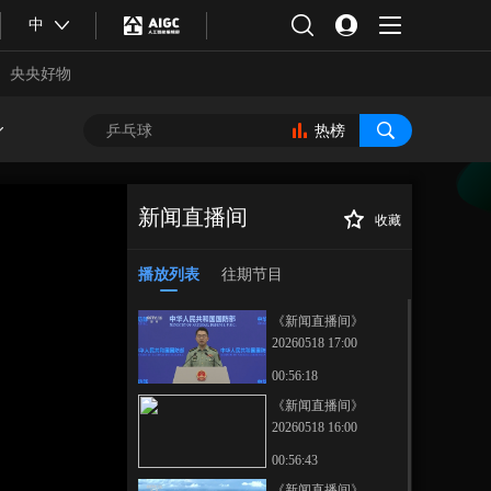
中
央央好物
热榜
新闻直播间
收藏
[新闻直播间]水利
正在播放
部启动水利抗震救灾调度指挥
播放列表
往期节目
机制
《新闻直播间》
20260518 17:00
00:56:18
《新闻直播间》
20260518 16:00
合体育
亚冬会
00:56:43
《新闻直播间》