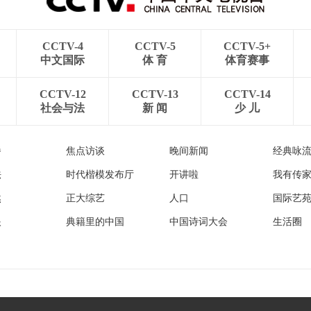
CCTV-4
CCTV-5
CCTV-5+
中文国际
体 育
体育赛事
CCTV-12
CCTV-13
CCTV-14
社会与法
新 闻
少 儿
播
焦点访谈
晚间新闻
经典咏
法
时代楷模发布厅
开讲啦
我有传
然
正大综艺
人口
国际艺
眼
典籍里的中国
中国诗词大会
生活圈