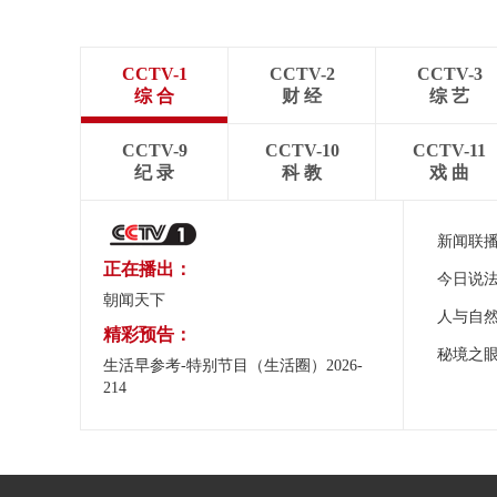
CCTV-1
CCTV-2
CCTV-3
综 合
财 经
综 艺
CCTV-9
CCTV-10
CCTV-11
纪 录
科 教
戏 曲
新闻联
正在播出：
今日说
朝闻天下
人与自
精彩预告：
秘境之
生活早参考-特别节目（生活圈）2026-
214