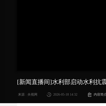
财经
教育
乡村振兴
生态环境
一带一路
大国智造
大国展会
大国保险
云顶对话
CCTV.节目官网
直播
节目单
栏目
片库
[新闻直播间]水利部启动水利抗
来源 : 央视网
2026-05-18 14:32
内容简