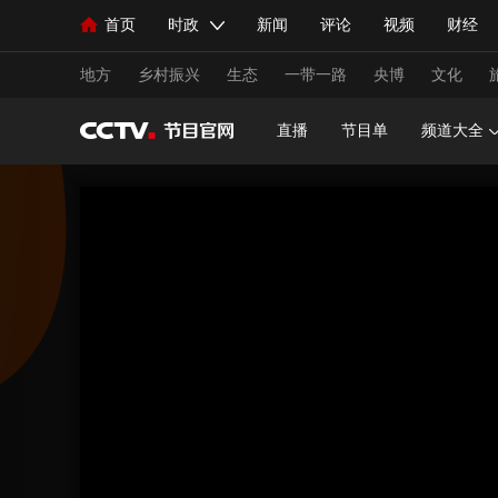
首页
时政
新闻
评论
视频
财经
人民领袖习近平
直播
海外频道
片库
iPanda
栏目大全
联播+
English
中国领导人
节目单
Монгол
听音
央视快评
微视频
习
地方
乡村振兴
生态
一带一路
央博
文化
直播
节目单
频道大全
总台春晚
网络春晚
共产党员网
秧纪录
新闻
国内
国际
评论
经济
军事
人民领袖习近平
联播+
热解读
天天学习
视频
小央视频
小央直播
直播中国
熊猫
现场
前线
比划
快看
蓝海中国
新兵
体育
直播
竞猜
2026年世界杯
2026年
VIP会员
CCTV奥林匹克频道
生活体育大会