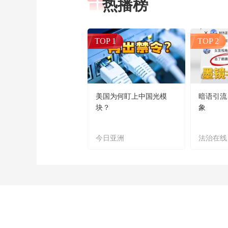
热播榜
TOP 1
TOP 2
美国为何盯上中国光模
暗语引流
块？
象
今日亚洲
法治在线