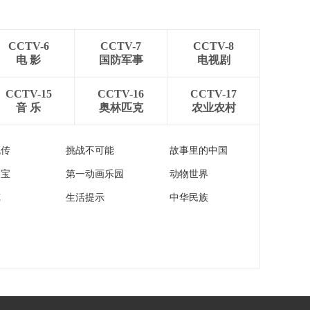
[新闻直播间]湖北荆州
暴雨
强降雨致积水严重 实
施“五停”措施
00:00:49
CCTV-6
CCTV-7
CCTV-8
[新闻直播间]湖北荆州
电 影
国防军事
电视剧
启动极端降雨城市内
涝应急响应
00:01:54
CCTV-15
CCTV-16
CCTV-17
音 乐
奥林匹克
农业农村
[新闻直播间]湖南保靖
暴雨致道路被冲毁 多
部门紧急抢险
00:00:23
流传
挑战不可能
故事里的中国
[新闻直播间]重庆云阳
家宝
第一动画乐园
动物世界
强降雨致县道边坡垮
塌 交通中断正在抢修
00:01:02
苑
生活提示
中华民族
[新闻直播间]水利部
12条中小河流发生超
警以上洪水
00:00:16
[新闻直播间]农业农村
部 未来十天冬麦区应
防范“烂场雨”灾害
00:00:32