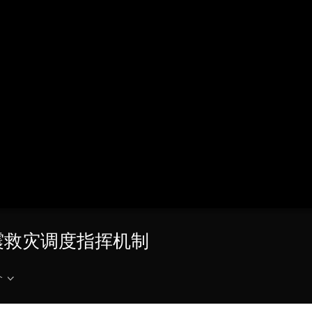
央博
非遗
文化
旅游
科普
健康
乐龄
阅读
云起
超级工厂
智敬中国
全民健康
颜选攻略
海洋
热播榜
总台企业白名单
震救灾调度指挥机制
介