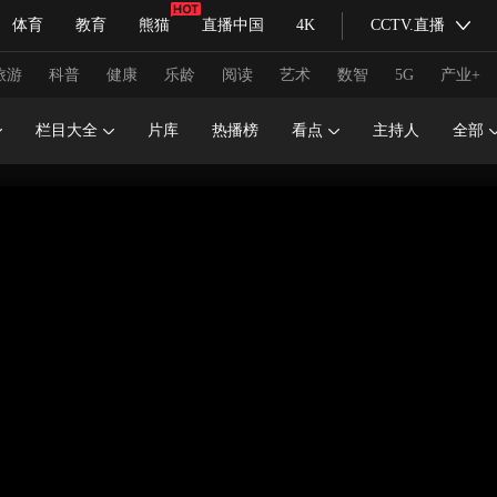
体育
教育
熊猫
直播中国
4K
CCTV.直播
式妙语
主持人
下载央视影音
热解读
天天学习
旅游
科普
健康
乐龄
阅读
艺术
数智
5G
产业+
栏目大全
片库
热播榜
看点
主持人
全部
纪录片网
国家大剧院
大型活动
科技
法治
文娱
人物
公益
图片
习式妙语
央视快评
央视网评
光华锐评
锋面
频道
VR/AR
4K专区
全景新闻
请入列
人生第一次
人生第二次
冬奥会
CBA
NBA
中超
国足
国际足球
网球
综
体育江湖
文化体育
冰雪道路
足球道路