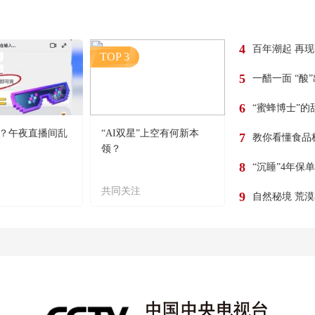
4
百年潮起 再
TOP 3
5
一醋一面 “酸
6
“蜜蜂博士”的
？午夜直播间乱
“AI双星”上空有何新本
7
教你看懂食品
领？
8
“沉睡”4年保
共同关注
9
自然秘境 荒