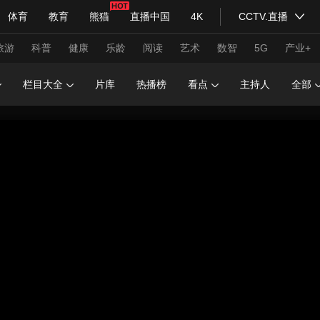
体育
教育
熊猫
直播中国
4K
CCTV.直播
式妙语
主持人
下载央视影音
热解读
天天学习
旅游
科普
健康
乐龄
阅读
艺术
数智
5G
产业+
栏目大全
片库
热播榜
看点
主持人
全部
纪录片网
国家大剧院
大型活动
科技
法治
文娱
人物
公益
图片
习式妙语
央视快评
央视网评
光华锐评
锋面
频道
VR/AR
4K专区
全景新闻
请入列
人生第一次
人生第二次
年冬奥会
CBA
NBA
中超
国足
国际足球
网球
综
体育江湖
文化体育
冰雪道路
足球道路