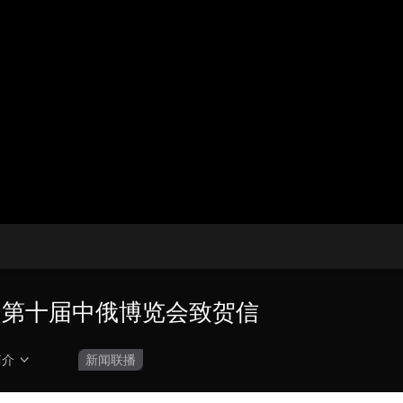
央博
非遗
文化
旅游
科普
健康
乐龄
阅读
云起
超级工厂
智敬中国
全民健康
颜选攻略
海洋
热播榜
总台企业白名单
向第十届中俄博览会致贺信
简介
新闻联播