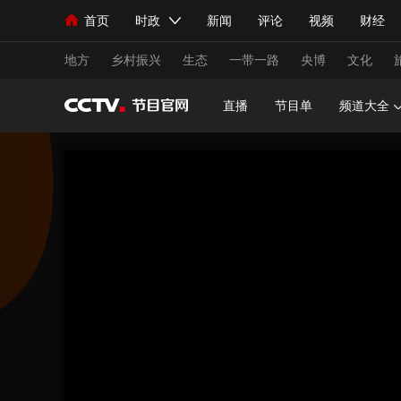
首页
时政
新闻
评论
视频
财经
人民领袖习近平
直播
海外频道
片库
iPanda
栏目大全
联播+
English
中国领导人
节目单
Монгол
听音
央视快评
微视频
习
地方
乡村振兴
生态
一带一路
央博
文化
直播
节目单
频道大全
总台春晚
网络春晚
共产党员网
秧纪录
新闻
国内
国际
评论
经济
军事
人民领袖习近平
联播+
热解读
天天学习
视频
小央视频
小央直播
直播中国
熊猫
现场
前线
比划
快看
蓝海中国
新兵
体育
直播
竞猜
2026年世界杯
2026
VIP会员
CCTV奥林匹克频道
生活体育大会