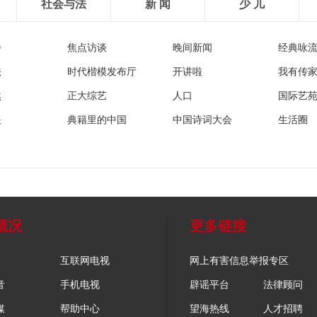
社会与法
新 闻
少 儿
播
焦点访谈
晚间新闻
经典咏
法
时代楷模发布厅
开讲啦
我有传
然
正大综艺
人口
国际艺
眼
典籍里的中国
中国诗词大会
生活圈
概况
更多链接
互联网电视
网上有害信息举报专区
音
手机电视
辟谣平台
法律顾问
媒
帮助中心
望海热线
人才招聘