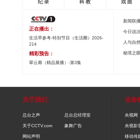
纪 录
科 教
戏 曲
新闻联
正在播出：
今日说
生活早参考-特别节目（生活圈）2026-
人与自
214
秘境之
精彩预告：
翠云廊（精品展播）-第3集
关于我们
业务
总台之声
总台总经理室
央视网
关于CCTV.com
象舞广告
央视影
网站声明
移动传