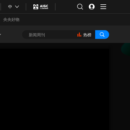
中
央央好物
热榜
合体育
亚冬会