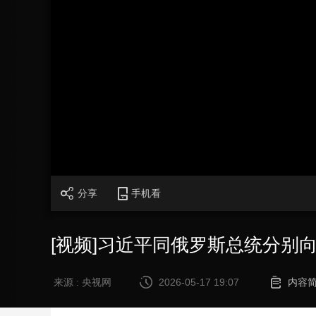
财经
教育
乡村振兴
生态环境
一带一路
大国智造
大国展会
大国保险
云顶对话
CCTV.节目官网
直播
节目单
栏目
片库
分享
手机看
[视频]习近平同俄罗斯总统分别
来源 : 央视网
2026-05-17 19:07
内容