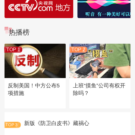
热播榜
TOP 1
TOP 2
反制美国！中方公布5
上班“摸鱼”公司有权开
项措施
除吗？
新版《防卫白皮书》藏祸心
TOP
3