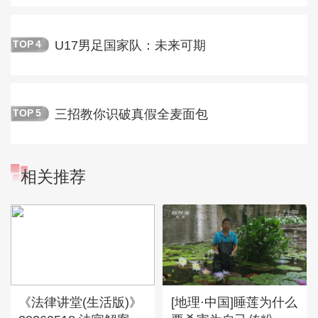
U17男足国家队：未来可期
TOP
4
三招教你识破真假全麦面包
TOP
5
相关推荐
《法律讲堂(生活版)》
[地理·中国]睡莲为什么