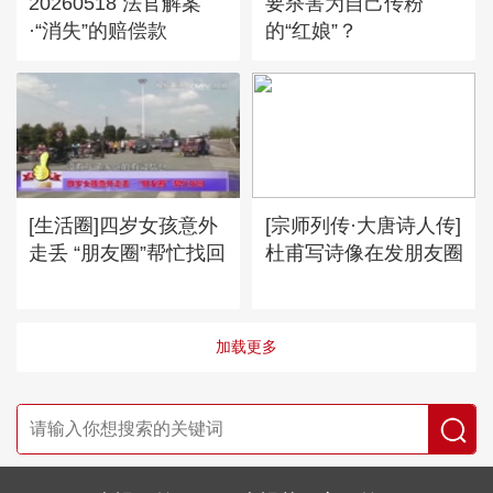
20260518 法官解案
要杀害为自己传粉
·“消失”的赔偿款
的“红娘”？
[生活圈]四岁女孩意外
[宗师列传·大唐诗人传]
走丢 “朋友圈”帮忙找回
杜甫写诗像在发朋友圈
加载更多