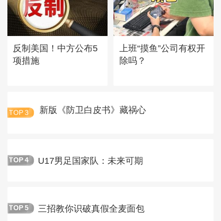
反制美国！中方公布5
上班“摸鱼”公司有权开
项措施
除吗？
新版《防卫白皮书》藏祸心
TOP
3
U17男足国家队：未来可期
TOP
4
三招教你识破真假全麦面包
TOP
5