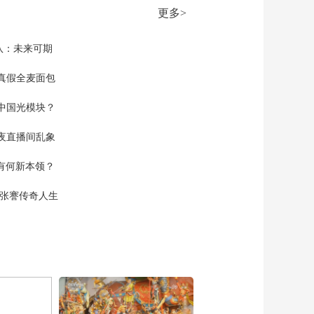
20260515
更多>
00:03:09
队：未来可期
真假全麦面包
中国光模块？
夜直播间乱象
空有何新本领？
现张謇传奇人生