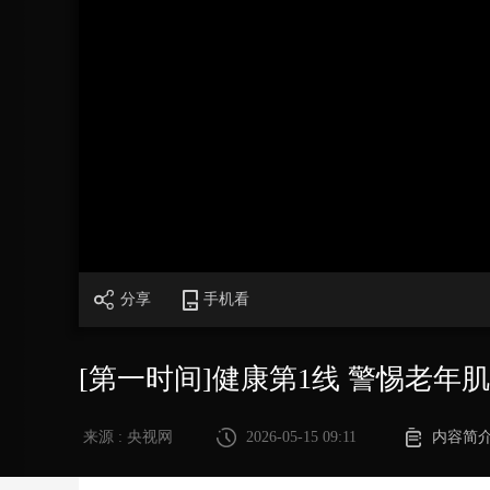
财经
教育
乡村振兴
生态环境
一带一路
大国智造
大国展会
大国保险
云顶对话
CCTV.节目官网
直播
节目单
栏目
片库
加
载
/
完
成
:
0%
分享
手机看
[第一时间]健康第1线 警惕老
来源 : 央视网
2026-05-15 09:11
内容简