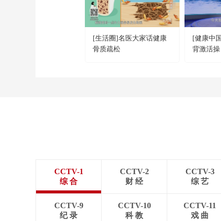
[生活圈]名医大家话健康
[健康中
骨质疏松
背激活操
CCTV-1
CCTV-2
CCTV-3
综 合
财 经
综 艺
CCTV-9
CCTV-10
CCTV-11
纪 录
科 教
戏 曲