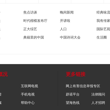
播
焦点访谈
晚间新闻
经典咏
法
时代楷模发布厅
开讲啦
我有传
然
正大综艺
人口
国际艺
眼
典籍里的中国
中国诗词大会
生活圈
概况
更多链接
互联网电视
网上有害信息举报专区
音
手机电视
辟谣平台
法律顾问
媒
帮助中心
望海热线
人才招聘