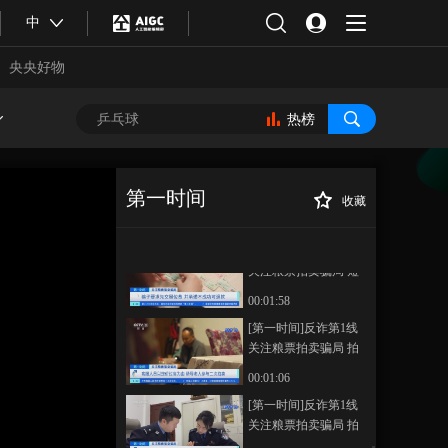
[第一时间]平陆运河刷
中
新“进度条” 平陆运河
枢纽工程持续进行有
央央好物
00:04:05
水调试
[第一时间]平陆运河刷
新“进度条” 人气渐旺
热榜
产业正兴 平陆运河蓄
00:06:13
势通航
[第一时间]平陆运河刷
新“进度条” 货通八方
第一时间
收藏
千帆竞过 “运河影响
00:01:51
[第一时间]健康第1
正在播放
力”加速释放
线 警惕老年肌肉流失 千金难买
[第一时间]反诈第1线
老来瘦？也要警惕老年肌肉流
关注粮票拍卖骗局 短
失
视频发布诱惑信息 称
00:01:58
旧粮票可拍卖百万元
[第一时间]反诈第1线
关注粮票拍卖骗局 拍
卖公司投诉量异常突
00:01:06
出 均涉及粮票拍卖
合体育
亚冬会
[第一时间]反诈第1线
关注粮票拍卖骗局 拍
卖公司无任何资质 却