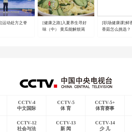
国]运动处方之脊
[健康之路]入夏养生寻好
[职场健康课]鲜
味（中） 黄瓜能解烦渴
香菇怎么挑选？
CCTV-4
CCTV-5
CCTV-5+
中文国际
体 育
体育赛事
CCTV-12
CCTV-13
CCTV-14
社会与法
新 闻
少 儿