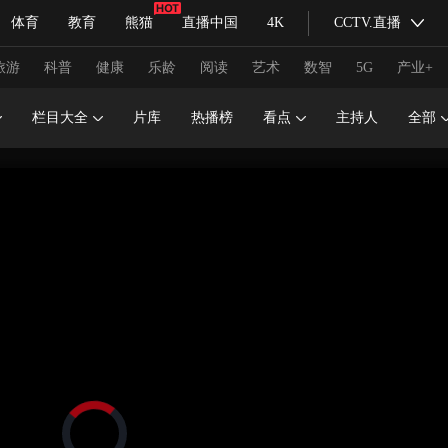
体育
教育
熊猫
直播中国
4K
CCTV.直播
式妙语
主持人
下载央视影音
热解读
天天学习
旅游
科普
健康
乐龄
阅读
艺术
数智
5G
产业+
栏目大全
片库
热播榜
看点
主持人
全部
纪录片网
国家大剧院
大型活动
科技
法治
文娱
人物
公益
图片
习式妙语
央视快评
央视网评
光华锐评
锋面
频道
VR/AR
4K专区
全景新闻
请入列
人生第一次
人生第二次
冬奥会
CBA
NBA
中超
国足
国际足球
网球
综
体育江湖
文化体育
冰雪道路
足球道路
正