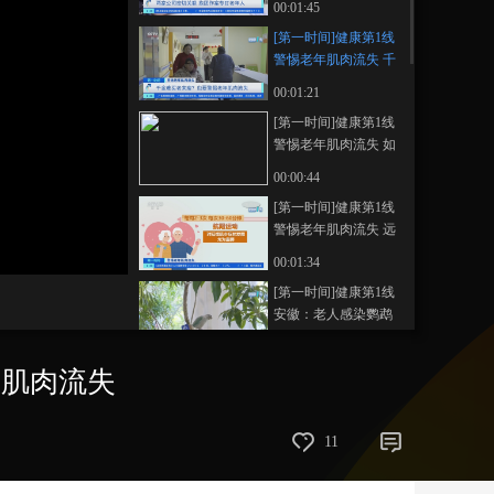
00:01:45
收取大量展位费
艺术
汽车
数智
5G
产业+
[第一时间]健康第1线
警惕老年肌肉流失 千
时尚
天气
才艺
网展
央央好物
金难买老来瘦？也要
00:01:21
警惕老年肌肉流失
[第一时间]健康第1线
警惕老年肌肉流失 如
何判断是否患上肌少
00:00:44
症
[第一时间]健康第1线
警惕老年肌肉流失 远
离肌少症 营养与运动
画
静
00:01:34
质
音
缺一不可
(m)
[第一时间]健康第1线
安徽：老人感染鹦鹉
热住院 治疗及时康复
00:01:06
出院
年肌肉流失
[第一时间]健康第1线
鹦鹉热并非只由鹦鹉
传播 警惕禽类传染源
00:01:01
11
[第一时间]宁夏：中卫
山羊迎来集中剪毛期