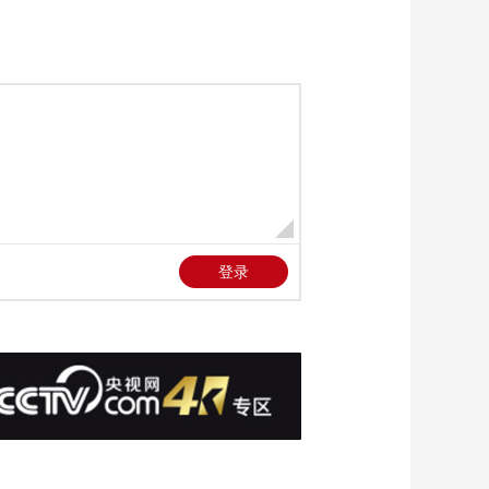
00:01:15
[第一时间]新疆伊
犁：“空中草原”入画来
雪山花海满目金
00:01:09
[第一时间]黑龙江伊
春：杜鹃漫山野 花海
醉游人
00:00:58
[第一时间]关注中东局
势 黎巴嫩和以色列在
华盛顿举行第三轮会
00:01:44
谈
[第一时间]保障本国供
应 印度宣布食糖出口
禁令
00:01:43
[第一时间]总台“2025
央视财经金融强国
——香港金融之夜”将
00:01:11
于今晚播出
[第一时间]天气预报