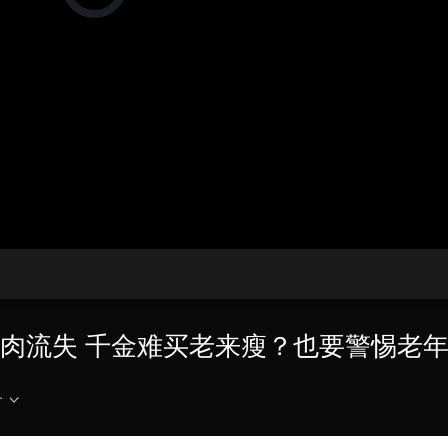
在
加
载
央博
非遗
文化
旅游
科普
健康
乐龄
阅读
视
频
云起
超级工厂
智敬中国
全民健康
颜选攻略
海洋
播
放
器。
热播榜
总台企业白名单
播
放
速
度
年肌肉流失 千金难买老来瘦？也要警惕老
介