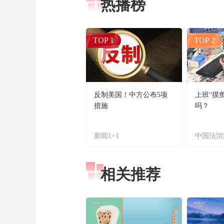
热播榜
TOP 1
TOP 2
反制美国！中方公布5项
上班“摸
措施
吗？
新闻1+1
中国法治
相关推荐