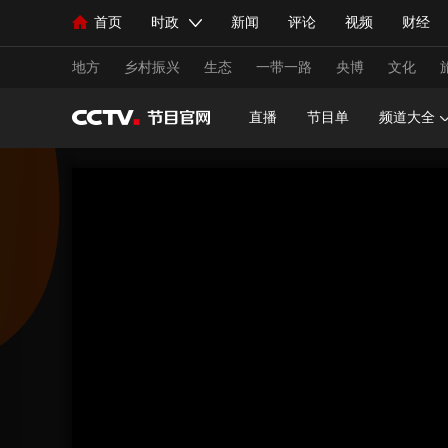
首页
时政
新闻
评论
视频
财经
人民领袖习近平
直播
海外频道
片库
iPanda
栏目大全
联播+
English
中国领导人
节目单
Монгол
听音
央视快评
微视频
习
地方
乡村振兴
生态
一带一路
央博
文化
直播
节目单
频道大全
总台春晚
网络春晚
共产党员网
秧纪录
新闻
国内
国际
评论
经济
军事
人民领袖习近平
联播+
热解读
天天学习
视频
小央视频
小央直播
直播中国
熊猫
现场
前线
比划
快看
蓝海中国
新兵
体育
直播
竞猜
2026年世界杯
2026年
VIP会员
CCTV奥林匹克频道
生活体育大会