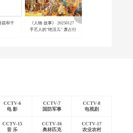
香菇和干
《人物·故事》 20250127
[经济信息联播]联播调查
手艺人的“绝活儿”·萧占行
铂族金属价格波动 铂族
属供给紧缺 铱价上行抬
下游成本
CCTV-6
CCTV-7
CCTV-8
电 影
国防军事
电视剧
CCTV-15
CCTV-16
CCTV-17
音 乐
奥林匹克
农业农村