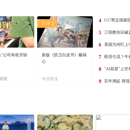
4
U17男足国家
TOP 3
5
三招教你识破
6
美国为何盯上
鱼”公司有权开除
新版《防卫白皮书》藏祸
7
暗语引流？午
心
8
“AI双星”上
观察
今日关注
9
百年潮起 再