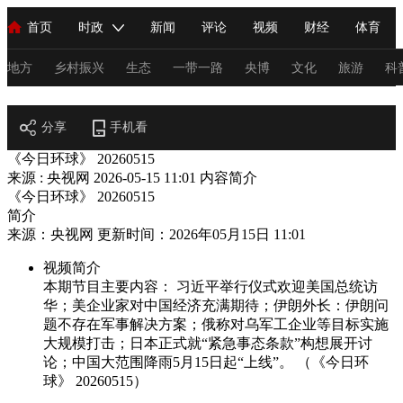
首页
时政
新闻
评论
视频
财经
体育
人民领袖习近平
直播
海外频道
片库
iPanda
栏目大全
联播+
English
中国领导人
节目单
Монгол
听音
央视快评
微视频
习式妙语
主持人
地方
乡村振兴
生态
一带一路
央博
文化
旅游
科
节目官网
总台春晚
分享
手机看
网络春晚
共产党员网
秧纪录
纪录片网
《今日环球》 20260515
来源 : 央视网
2026-05-15 11:01
内容简介
《今日环球》 20260515
新闻
国内
国际
评论
经济
军事
科技
法
简介
来源：央视网 更新时间：2026年05月15日 11:01
人民领袖习近平
联播+
热解读
天天学习
习式妙语
视频简介
视频
小央视频
小央直播
直播中国
熊猫频道
V
本期节目主要内容： 习近平举行仪式欢迎美国总统访
华；美企业家对中国经济充满期待；伊朗外长：伊朗问
现场
前线
比划
快看
蓝海中国
新兵请入列
题不存在军事解决方案；俄称对乌军工企业等目标实施
大规模打击；日本正式就“紧急事态条款”构想展开讨
体育
直播
竞猜
2026年世界杯
2026年冬奥会
C
论；中国大范围降雨5月15日起“上线”。 （《今日环
球》 20260515）
VIP会员
CCTV奥林匹克频道
生活体育大会
体育江湖