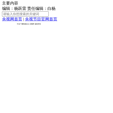
主要内容
财经
教育
乡村振兴
生态环境
一带一路
央博
编辑：杨跃雷
责任编辑：白杨
大国智造
大国展会
大国保险
云顶对话
云起
超
央视网首页
|
央视节目官网首页
京ICP备10003349号-1
中央广播电视总台
央视网
版权所有
CCTV.节目官网
直播
节目单
栏目
片库
热播榜