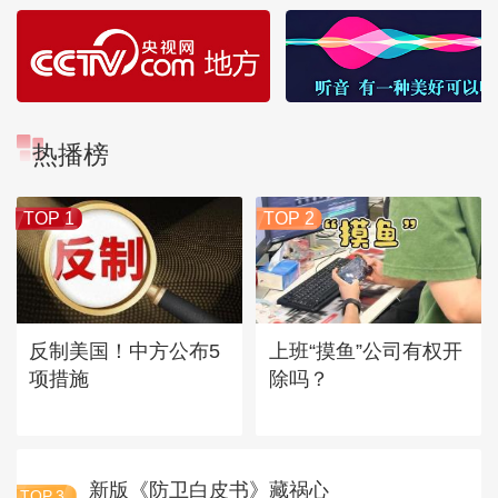
热播榜
TOP 1
TOP 2
反制美国！中方公布5
上班“摸鱼”公司有权开
项措施
除吗？
新版《防卫白皮书》藏祸心
TOP
3