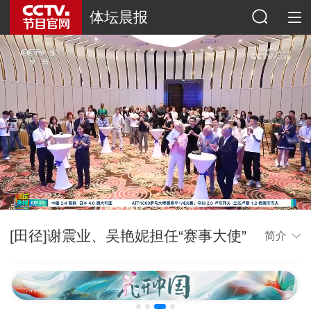
体坛晨报
[田径]谢震业、吴艳妮担任“赛事大使”
简介