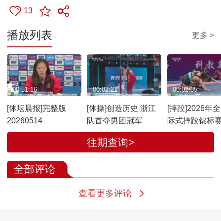
13
播放列表
更多 >
00:51:16
00:02:21
00:02:35
[体坛晨报]完整版
[体操]创造历史 浙江
[摔跤]2026年
20260514
队首夺男团冠军
际式摔跤锦标
州开赛
往期查询>
全部评论
查看更多评论