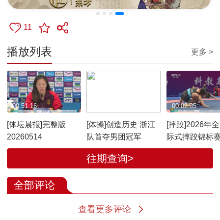
11
播放列表
更多 >
00:51:16
00:02:21
00:02:35
[体坛晨报]完整版
[体操]创造历史 浙江
[摔跤]2026年
20260514
队首夺男团冠军
际式摔跤锦标
州开赛
往期查询>
全部评论
查看更多评论