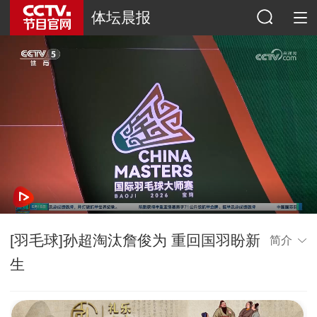
体坛晨报
[羽毛球]孙超淘汰詹俊为 重回国羽盼新
简介
生