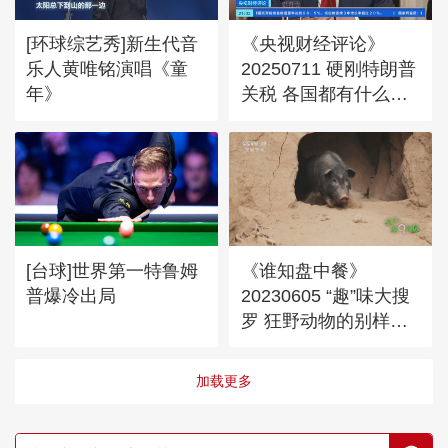
[环球综艺秀]新生代音
《央视财经评论》
乐人黄唯铭演唱《童
20250711 硬刚特朗普
年》
关税 各国都有什么
招？
[台球]世界第一特鲁姆
《谁知盘中餐》
普爆冷出局
20230605 “趣”味大搜
罗 狂野动物的别样风
味
加载更多