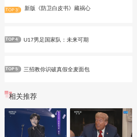
新版《防卫白皮书》藏祸心
TOP
3
U17男足国家队：未来可期
TOP
4
三招教你识破真假全麦面包
TOP
5
相关推荐