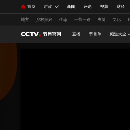
首页
时政
新闻
评论
视频
财经
人民领袖习近平
直播
海外频道
片库
iPanda
栏目大全
联播+
English
中国领导人
节目单
Монгол
听音
央视快评
微视频
习
地方
乡村振兴
生态
一带一路
央博
文化
直播
节目单
频道大全
总台春晚
网络春晚
共产党员网
秧纪录
新闻
国内
国际
评论
经济
军事
人民领袖习近平
联播+
热解读
天天学习
视频
小央视频
小央直播
直播中国
熊猫
现场
前线
比划
快看
蓝海中国
新兵
体育
直播
竞猜
2026年世界杯
2026年
VIP会员
CCTV奥林匹克频道
生活体育大会