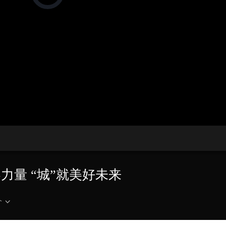
在
加
载
央博
非遗
文化
旅游
科普
健康
乐龄
阅读
视
频
云起
超级工厂
智敬中国
全民健康
颜选攻略
海洋
播
放
器。
热播榜
总台企业白名单
播
放
速
度
青春力量 “城”就美好未来
介