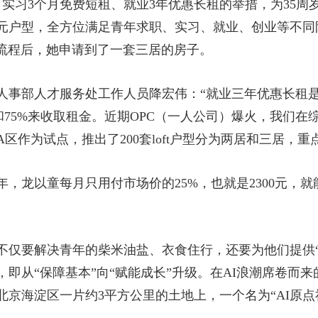
实习3个月免费短租、就业3年优惠长租的举措，为35周
元户型，全方位满足青年求职、实习、就业、创业等不同
核流程后，她申请到了一套三居的房子。
人事部人才服务处工作人员降宏伟：“就业三年优惠长租
和75%来收取租金。近期OPC（一人公司）爆火，我们在
作为试点，推出了200套loft户型分为两居和三居，重
，龙以童每月只用付市场价的25%，也就是2300元，
不仅要解决青年的柴米油盐、衣食住行，还要为他们提供“
即从“保障基本”向“赋能成长”升级。在AI浪潮席卷而
京海淀区一片约3平方公里的土地上，一个名为“AI原点