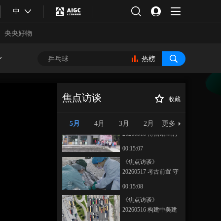
《焦点访谈》
中
20260521 推动中俄关
系实现更高质量发展
央央好物
00:15:08
《焦点访谈》
20260520 “搓”出来的
热榜
新赛道
00:15:06
《焦点访谈》
20260519 以文塑旅 以
焦点访谈
收藏
旅彰文
00:15:07
《焦点访谈》
正在播放
20260515 汇聚青春力量 “城”就
5月
4月
3月
2月
更多
《焦点访谈》
美好未来
20260518 博物馆里的
奇妙课堂
00:15:07
《焦点访谈》
20260517 考古前置 守
护文脉
00:15:08
合体育
亚冬会
《焦点访谈》
20260516 构建中美建
设性战略稳定关系