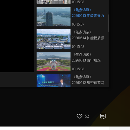
00:15:08
艺术
汽车
数智
5G
产业+
《焦点访谈》
20260515 汇聚青春力
时尚
天气
才艺
网展
央央好物
量 “城”就美好未来
00:15:07
《焦点访谈》
20260514 扩能提质强
服务
00:15:08
《焦点访谈》
20260513 筑牢底座
加“数”奔跑
画
静
00:15:08
质
音
(m)
《焦点访谈》
20260512 织密预警网
守牢“安全线”
00:15:07
《焦点访谈》
20260511 “舟”行万里
再赴天宫
00:15:08
52
《焦点访谈》
20260510 加强基础研