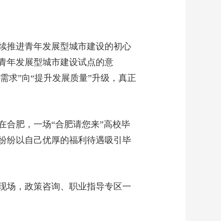
20260504 实干笃行新
征程 脚踏实地 不负韶
00:15:07
华
《焦点访谈》
20260503 开局之年 破
续推进青年发展型城市建设的初心
浪前行 高水平对外开
00:15:06
放持续推进
展青年发展型城市建设试点的意
《焦点访谈》
本需求”向“提升发展质量”升级，真正
20260502 开局之年 破
浪前行 高质量发展迈
00:15:07
出坚实步伐
《焦点访谈》
20260501 实干笃行新
合肥，一场“合肥请您来”高校毕
征程 勇担使命 创新创
00:15:09
造
业纷纷以自己优厚的福利待遇吸引毕
现场，政策咨询、职业指导专区一