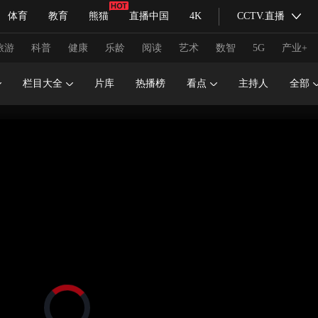
体育
教育
熊猫
直播中国
4K
CCTV.直播
式妙语
主持人
下载央视影音
热解读
天天学习
旅游
科普
健康
乐龄
阅读
艺术
数智
5G
产业+
栏目大全
片库
热播榜
看点
主持人
全部
纪录片网
国家大剧院
大型活动
科技
法治
文娱
人物
公益
图片
习式妙语
央视快评
央视网评
光华锐评
锋面
频道
VR/AR
4K专区
全景新闻
请入列
人生第一次
人生第二次
冬奥会
CBA
NBA
中超
国足
国际足球
网球
综
体育江湖
文化体育
冰雪道路
足球道路
正