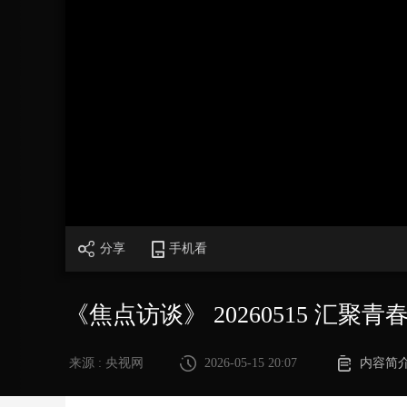
财经
教育
乡村振兴
生态环境
一带一路
大国智造
大国展会
大国保险
云顶对话
CCTV.节目官网
直播
节目单
栏目
片库
加
载
/
完
成
:
0%
分享
手机看
《焦点访谈》 20260515 汇聚
来源 : 央视网
2026-05-15 20:07
内容简