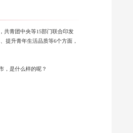
究 打牢科技强国根基
00:15:07
《焦点访谈》
20260509 招商引资：
苦练内功破“内卷”
00:15:08
，共青团中央等15部门联合印发
《焦点访谈》
、提升青年生活品质等6个方面，
20260508 实干笃行新
征程 坚守匠心 追求卓
00:15:07
越
《焦点访谈》
20260507 一渠污水向
市，是什么样的呢？
田流
00:15:09
《焦点访谈》
20260506 中国外贸：
韧行四海 活力无限
00:15:06
《焦点访谈》
20260505 实干笃行新
征程 练就本领 青春作
00:15:07
答
《焦点访谈》