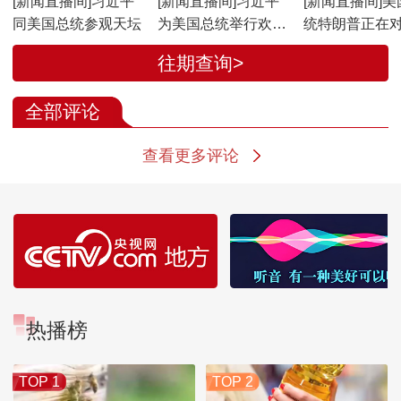
[新闻直播间]习近平
[新闻直播间]习近平
[新闻直播间]美
同美国总统参观天坛
为美国总统举行欢迎
统特朗普正在
宴会
进行国事访问 
往期查询>
介绍相关情况
全部评论
查看更多评论
热播榜
TOP 1
TOP 2