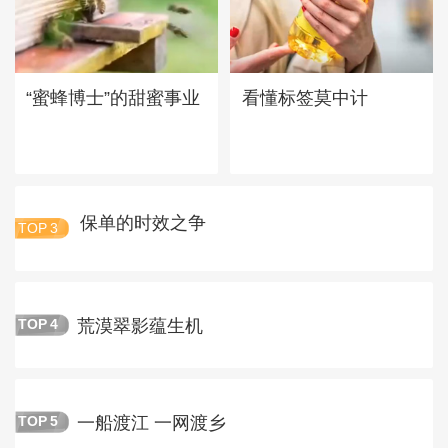
“蜜蜂博士”的甜蜜事业
看懂标签莫中计
保单的时效之争
TOP
3
荒漠翠影蕴生机
TOP
4
一船渡江 一网渡乡
TOP
5