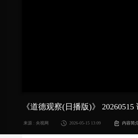
财经
教育
乡村振兴
生态环境
一带一路
大国智造
大国展会
大国保险
云顶对话
CCTV.节目官网
直播
节目单
栏目
片库
《道德观察(日播版)》 202605
来源 : 央视网
2026-05-15 13:09
内容简