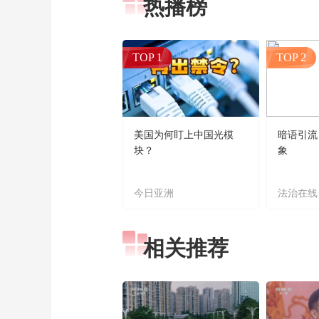
热播榜
TOP 1
TOP 2
美国为何盯上中国光模
暗语引流
块？
象
今日亚洲
法治在线
相关推荐