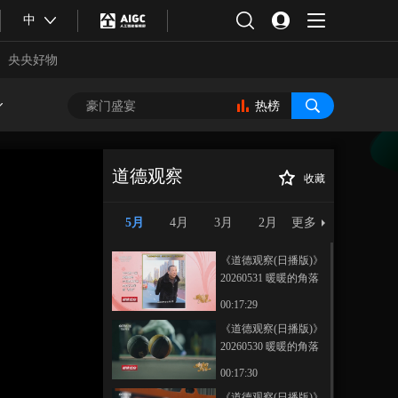
中
央央好物
热榜
道德观察
收藏
《道德观察(日播
正在播放
版)》 20260515 谁盯上了你的养
5月
4月
3月
2月
更多
老钱
《道德观察(日播版)》
20260531 暖暖的角落
——肩头的重量
00:17:29
《道德观察(日播版)》
20260530 暖暖的角落
合体育
亚冬会
——来吧，展示！
00:17:30
《道德观察(日播版)》