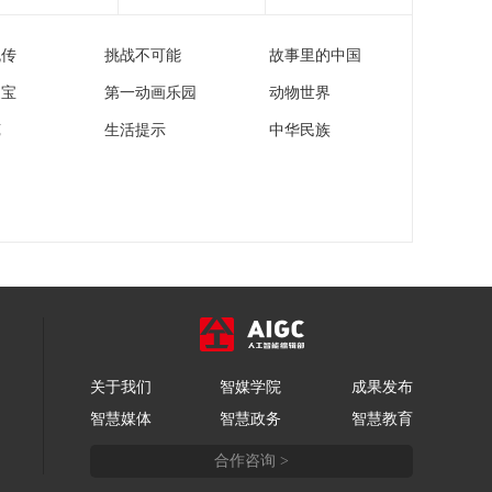
爱配方
00:17:30
流传
挑战不可能
故事里的中国
《道德观察(日播版)》
20260506 向上吧！青
家宝
第一动画乐园
动物世界
年——用“新农具”干
00:17:29
好“新农活”
苑
生活提示
中华民族
《道德观察(日播版)》
20260505 向上吧！青
年——草原硬汉和他
00:17:30
的“汪星”队友
《道德观察(日播版)》
20260504 向上吧！青
年——95后“养老大师”
00:17:30
《道德观察(日播版)》
20260503 向上吧！青
年——水产博士的破
00:17:29
圈之旅
关于我们
智媒学院
成果发布
《道德观察(日播版)》
智慧媒体
智慧政务
智慧教育
20260502 向上吧！青
年——与遗忘赛跑的
00:17:30
合作咨询 >
人
《道德观察(日播版)》