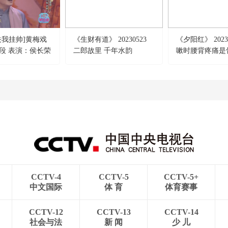
关我挂帅]黄梅戏
《生财有道》 20230523
《夕阳红》 20231
段 表演：侯长荣
二郎故里 千年水韵
嗽时腰背疼痛是
云
吗？
CCTV-4
CCTV-5
CCTV-5+
中文国际
体 育
体育赛事
CCTV-12
CCTV-13
CCTV-14
社会与法
新 闻
少 儿