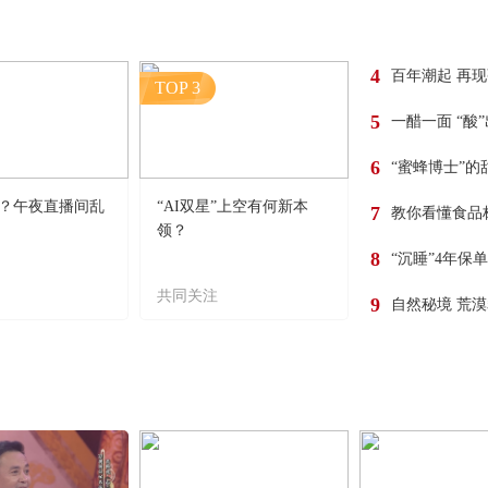
4
百年潮起 再
TOP 3
5
一醋一面 “酸
6
“蜜蜂博士”的
？午夜直播间乱
“AI双星”上空有何新本
7
教你看懂食品
领？
8
“沉睡”4年保
共同关注
9
自然秘境 荒