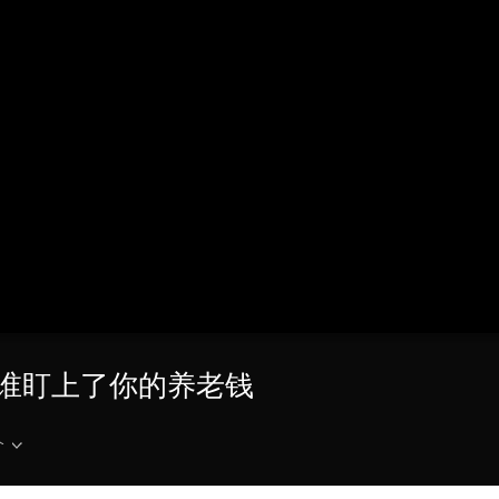
央博
非遗
文化
旅游
科普
健康
乐龄
阅读
云起
超级工厂
智敬中国
全民健康
颜选攻略
海洋
热播榜
总台企业白名单
15 谁盯上了你的养老钱
介