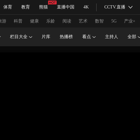
体育
教育
熊猫
直播中国
4K
CCTV.直播
式妙语
主持人
下载央视影音
热解读
天天学习
旅游
科普
健康
乐龄
阅读
艺术
数智
5G
产业+
栏目大全
片库
热播榜
看点
主持人
全部
纪录片网
国家大剧院
大型活动
科技
法治
文娱
人物
公益
图片
习式妙语
央视快评
央视网评
光华锐评
锋面
频道
VR/AR
4K专区
全景新闻
请入列
人生第一次
人生第二次
冬奥会
CBA
NBA
中超
国足
国际足球
网球
综
体育江湖
文化体育
冰雪道路
足球道路