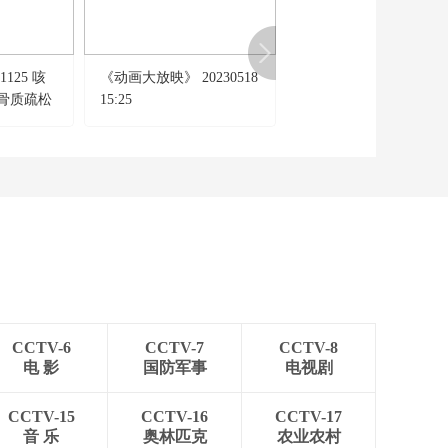
——为“第六险”保驾护
00:17:30
航（上）
《道德观察(日播版)》
20260512 明珠塔下的
125 咳
《动画大放映》 20230518
《一线》 20240213 破
养老实践
00:17:30
骨质疏松
15:25
的“桃源梦”
《道德观察(日播版)》
20260511 小哥的双向
奔赴
00:17:30
《道德观察(日播版)》
20260510 少女与百万
赔偿款（下）
00:17:30
《道德观察(日播版)》
20260509 少女与百万
赔偿款（中）
00:17:29
CCTV-6
CCTV-7
CCTV-8
《道德观察(日播版)》
电 影
国防军事
电视剧
20260508 少女与百万
赔偿款（上）
00:17:30
CCTV-15
CCTV-16
CCTV-17
《道德观察(日播版)》
音 乐
奥林匹克
农业农村
20260507 小摊上的母