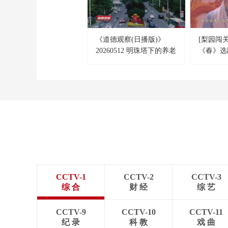
《道德观察(日播版)》
[梨园闯
20260512 明珠塔下的养老
《春》选
实践
助演：何
CCTV-1
CCTV-2
CCTV-3
综 合
财 经
综 艺
CCTV-9
CCTV-10
CCTV-11
纪 录
科 教
戏 曲