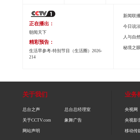
新闻联
正在播出：
今日说
朝闻天下
人与自
精彩预告：
秘境之
生活早参考-特别节目（生活圈）2026-
214
关于我们
业务
总台之声
总台总经理室
央视网
关于CCTV.com
象舞广告
央视影
网站声明
移动传