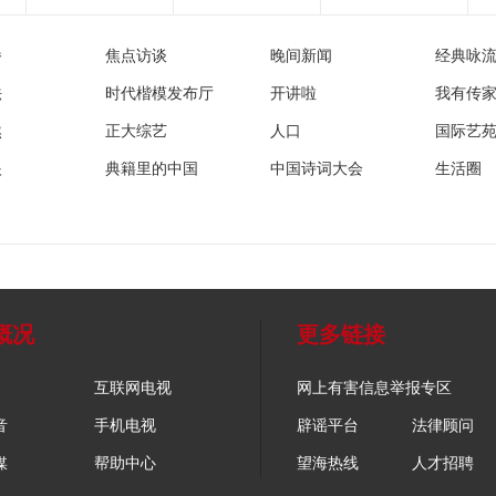
播
焦点访谈
晚间新闻
经典咏
法
时代楷模发布厅
开讲啦
我有传
然
正大综艺
人口
国际艺
眼
典籍里的中国
中国诗词大会
生活圈
概况
更多链接
互联网电视
网上有害信息举报专区
音
手机电视
辟谣平台
法律顾问
媒
帮助中心
望海热线
人才招聘