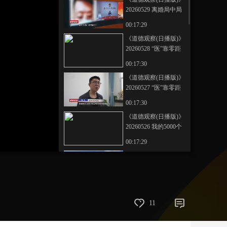
20260529 离婚局中局
艺术
汽车
数智
5G
产业+
00:17:29
时尚
天气
才艺
网展
央央好物
《道德观察(日播版)》
20260528 “医”靠零距
离——精神世界的守
00:17:30
护
《道德观察(日播版)》
20260527 “医”靠零距
离——带着父亲去看
00:17:30
病
《道德观察(日播版)》
20260526 我的5000个
朋友
00:17:29
《道德观察(日播版)》
20260525 儿童福利院
走出了女博士
00:17:30
《道德观察(日播版)》
11
20260524 “摊”出美好
生活
00:17:30