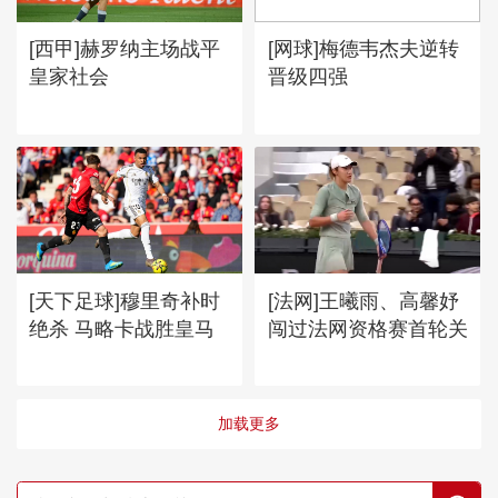
[西甲]赫罗纳主场战平
[网球]梅德韦杰夫逆转
皇家社会
晋级四强
[天下足球]穆里奇补时
[法网]王曦雨、高馨妤
绝杀 马略卡战胜皇马
闯过法网资格赛首轮关
加载更多