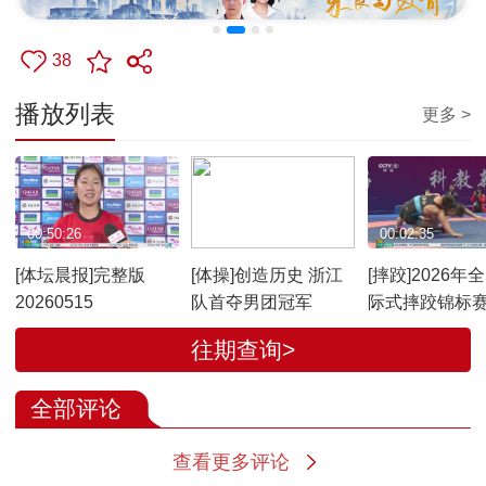
38
播放列表
更多 >
00:50:26
00:02:21
00:02:35
[体坛晨报]完整版
[体操]创造历史 浙江
[摔跤]2026年
20260515
队首夺男团冠军
际式摔跤锦标
州开赛
往期查询>
全部评论
查看更多评论