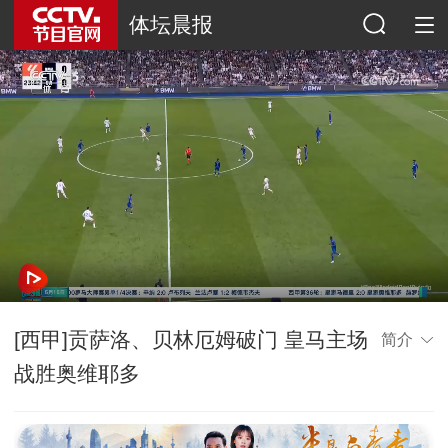
体坛晨报
[西甲]贡萨洛、贝林厄姆破门 皇马主场
简介
战胜奥维耶多