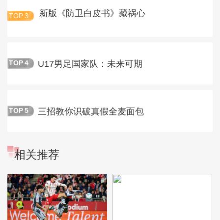
新版《防卫白皮书》藏祸心
TOP
3
U17男足国家队：未来可期
TOP
4
三招教你识破真假全麦面包
TOP
5
相关推荐