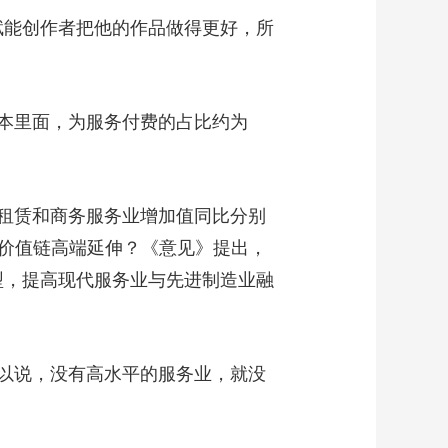
守牢“安全线”
00:15:07
赋能创作者把他的作品做得更好，所
《焦点访谈》
20260511 “舟”行万里
再赴天宫
00:15:08
《焦点访谈》
本里面，为服务付费的占比约为
20260510 加强基础研
究 打牢科技强国根基
00:15:07
《焦点访谈》
租赁和商务服务业增加值同比分别
20260509 招商引资：
苦练内功破“内卷”
化和价值链高端延伸？《意见》提出，
00:15:08
《焦点访谈》
型，提高现代服务业与先进制造业融
20260508 实干笃行新
征程 坚守匠心 追求卓
00:15:07
越
《焦点访谈》
20260507 一渠污水向
可以说，没有高水平的服务业，就没
田流
00:15:09
《焦点访谈》
20260506 中国外贸：