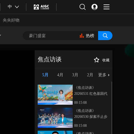
中
央央好物
热榜
焦点访谈
收藏
《焦点访谈》
正在播放
20260514 扩能提质强服务
5月
4月
3月
2月
更多
《焦点访谈》
20260531 红色基因代
代传
00:15:08
《焦点访谈》
20260530 探索不止步
合体育
亚冬会
神舟再凯旋
00:15:08
《焦点访谈》