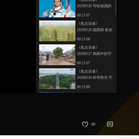
20260529 写给祖国的
艺术
汽车
数智
5G
产业+
答卷
00:15:07
时尚
天气
才艺
网展
央央好物
《焦点访谈》
20260528 战阴雨 抢农
时 保丰收
00:15:08
《焦点访谈》
20260527 风雨中的守
护
00:15:07
《焦点访谈》
20260526 科学防汛 守
护江河安澜
00:15:09
《焦点访谈》
20260525 神舟二十
三：新组合 新使命
00:15:08
《焦点访谈》
48
20260524 校企共育卓
越工程师
00:15:08