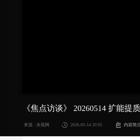
财经
教育
乡村振兴
生态环境
一带一路
大国智造
大国展会
大国保险
云顶对话
CCTV.节目官网
直播
节目单
栏目
片库
《焦点访谈》 20260514 扩能
来源 : 央视网
2026-05-14 20:05
内容简