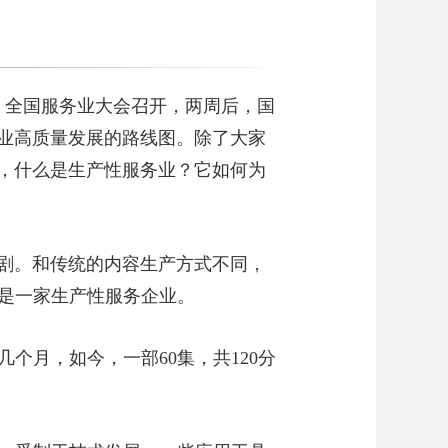
《焦点访谈》
20260523 破解就业难
题 拓宽成才通道
00:15:10
《焦点访谈》
，全国服务业大会召开，两周后，国
20260522 适老 还
是“啃”老？
业高质量发展的路线图。除了大家
00:15:08
，什么是生产性服务业？它如何为
《焦点访谈》
20260521 推动中俄关
系实现更高质量发展
00:15:08
《焦点访谈》
剧。和传统的内容生产方式不同，
20260520 “搓”出来的
新赛道
正是一家生产性服务企业。
00:15:06
《焦点访谈》
20260519 以文塑旅 以
个月，如今，一部60集，共120分
旅彰文
00:15:07
《焦点访谈》
20260518 博物馆里的
奇妙课堂