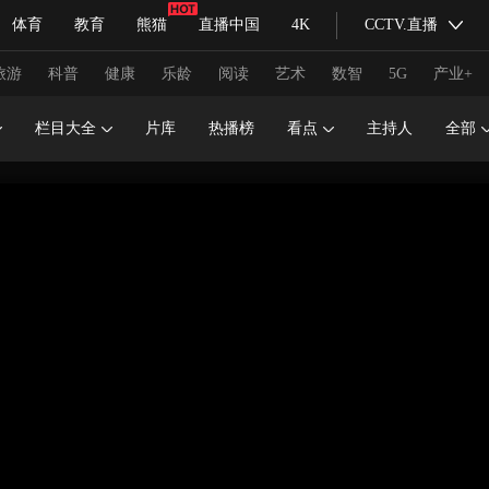
体育
教育
熊猫
直播中国
4K
CCTV.直播
式妙语
主持人
下载央视影音
热解读
天天学习
旅游
科普
健康
乐龄
阅读
艺术
数智
5G
产业+
栏目大全
片库
热播榜
看点
主持人
全部
纪录片网
国家大剧院
大型活动
科技
法治
文娱
人物
公益
图片
习式妙语
央视快评
央视网评
光华锐评
锋面
频道
VR/AR
4K专区
全景新闻
请入列
人生第一次
人生第二次
冬奥会
CBA
NBA
中超
国足
国际足球
网球
综
体育江湖
文化体育
冰雪道路
足球道路