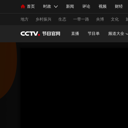
首页
时政
新闻
评论
视频
财经
人民领袖习近平
直播
海外频道
片库
iPanda
栏目大全
联播+
English
中国领导人
节目单
Монгол
听音
央视快评
微视频
习
地方
乡村振兴
生态
一带一路
央博
文化
直播
节目单
频道大全
总台春晚
网络春晚
共产党员网
秧纪录
新闻
国内
国际
评论
经济
军事
人民领袖习近平
联播+
热解读
天天学习
视频
小央视频
小央直播
直播中国
熊猫
现场
前线
比划
快看
蓝海中国
新兵
体育
直播
竞猜
2026年世界杯
2026年
VIP会员
CCTV奥林匹克频道
生活体育大会