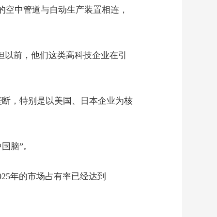
的空中管道与自动生产装置相连，
韧行四海 活力无限
00:15:06
《焦点访谈》
20260505 实干笃行新
征程 练就本领 青春作
00:15:07
，但以前，他们这类高科技企业在引
答
《焦点访谈》
20260504 实干笃行新
征程 脚踏实地 不负韶
00:15:07
华
垄断，特别是以美国、日本企业为核
《焦点访谈》
20260503 开局之年 破
浪前行 高水平对外开
00:15:06
放持续推进
《焦点访谈》
国脑”。
20260502 开局之年 破
浪前行 高质量发展迈
00:15:07
出坚实步伐
025年的市场占有率已经达到
《焦点访谈》
20260501 实干笃行新
征程 勇担使命 创新创
00:15:09
造