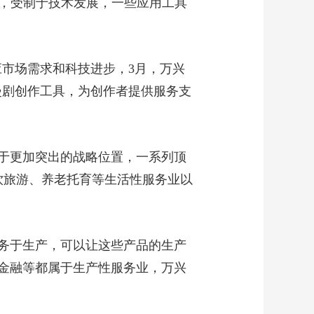
00:15:07
说，受制于技术发展，一些应用工具
《焦点访谈》
20260517 考古前置 守
护文脉
00:15:08
顺应市场需求和科技进步，3月，万兴
《焦点访谈》
20260516 构建中美建
AI漫剧创作工具，为创作者提供服务支
设性战略稳定关系
00:15:08
《焦点访谈》
20260515 汇聚青春力
于更加突出的战略位置，一系列顶
量 “城”就美好未来
00:15:07
饮旅游、养老托育等生活性服务业以
《焦点访谈》
20260514 扩能提质强
服务
00:15:08
《焦点访谈》
务于生产，可以让这些产品的生产
20260513 筑牢底座
加“数”奔跑
金融等都属于生产性服务业，万兴
00:15:08
《焦点访谈》
20260512 织密预警网