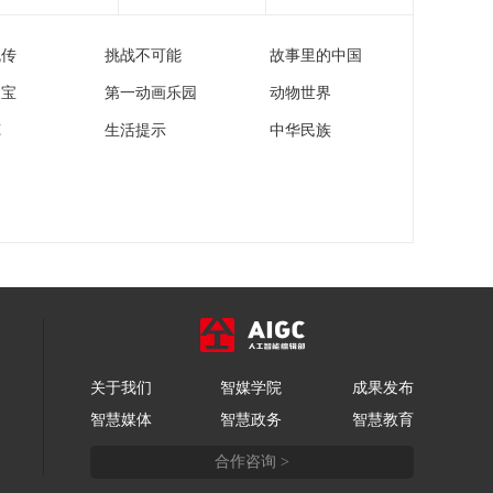
01:16:59
流传
挑战不可能
故事里的中国
《越战越勇》
20260204 真的会赢
家宝
第一动画乐园
动物世界
01:17:00
苑
生活提示
中华民族
《越战越勇》
20260128 真的会赢
01:16:59
《越战越勇》
20260121 真的会赢
01:17:00
《越战越勇》
20260114 真的会赢
01:17:00
关于我们
智媒学院
成果发布
《越战越勇》
智慧媒体
智慧政务
智慧教育
20260107 真的会赢
01:16:57
合作咨询 >
《越战越勇》