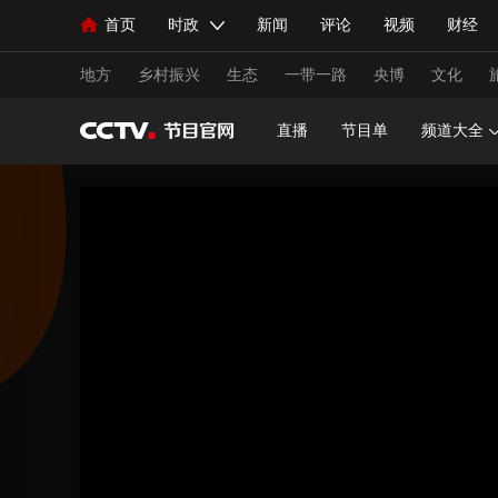
首页
时政
新闻
评论
视频
财经
人民领袖习近平
直播
海外频道
片库
iPanda
栏目大全
联播+
English
中国领导人
节目单
Монгол
听音
央视快评
微视频
习
地方
乡村振兴
生态
一带一路
央博
文化
直播
节目单
频道大全
总台春晚
网络春晚
共产党员网
秧纪录
新闻
国内
国际
评论
经济
军事
人民领袖习近平
联播+
热解读
天天学习
视频
小央视频
小央直播
直播中国
熊猫
现场
前线
比划
快看
蓝海中国
新兵
体育
直播
竞猜
2026年世界杯
2026年
VIP会员
CCTV奥林匹克频道
生活体育大会