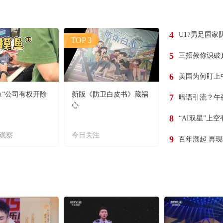
4
U17男足国家
TOP 3
5
三招教你识破
6
美国为何盯上
鱼”公司有权开除
新版《防卫白皮书》藏祸
7
暗语引流？午
心
8
“AI双星”上
观察
今日关注
9
百年潮起 再