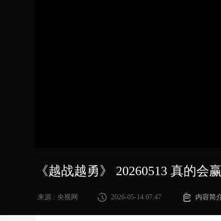
财经
教育
乡村振兴
生态环境
一带一路
大国智造
大国展会
大国保险
云顶对话
CCTV.节目官网
直播
节目单
栏目
片库
《越战越勇》 20260513 真的会
来源 : 央视网
2026-05-14 07:47
内容简