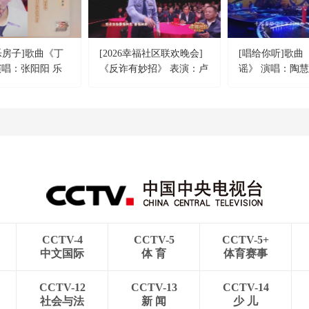
乐房子]歌曲《丁
[2026幸福社区联欢晚会]
[唱给你听]歌曲
演唱：张阳阳 乐
《反诈有妙招》 表演：卢
谣》 演唱：陶
石乐队
瑶琳 吉林省磐石市公安局
云南省德宏州公安局 等
CCTV-4
CCTV-5
CCTV-5+
中文国际
体 育
体育赛事
CCTV-12
CCTV-13
CCTV-14
社会与法
新 闻
少 儿