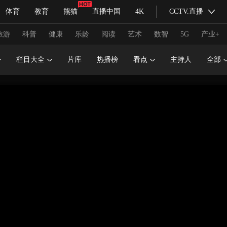
体育
教育
熊猫
直播中国
4K
CCTV.直播
式妙语
主持人
下载央视影音
热解读
天天学习
旅游
科普
健康
乐龄
阅读
艺术
数智
5G
产业+
栏目大全
片库
热播榜
看点
主持人
全部
纪录片网
国家大剧院
大型活动
科技
法治
文娱
人物
公益
图片
习式妙语
央视快评
央视网评
光华锐评
锋面
频道
VR/AR
4K专区
全景新闻
请入列
人生第一次
人生第二次
冬奥会
CBA
NBA
中超
国足
国际足球
网球
综
体育江湖
文化体育
冰雪道路
足球道路