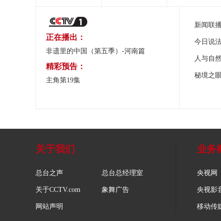
新闻联
正在播出：
今日说
非遗里的中国（第五季）-河南篇
人与自
精彩预告：
秘境之
主角第19集
关于我们
业务
总台之声
总台总经理室
央视网
关于CCTV.com
象舞广告
央视影
网站声明
移动传