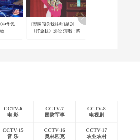
01:16:59
《越战越勇》
20260318 真的会赢
《中华民
[梨园闯关我挂帅]越剧
[2018东西南北贺新春]
01:17:00
慧敏
《打金枝》选段 演唱：陶
曲《采茶舞曲》 演唱：
《越战越勇》
慧敏
慧敏
20260311 真的会赢
01:16:59
《越战越勇》
20260304 真的会赢
01:17:00
《越战越勇》
20260225 真的会赢
01:17:00
CCTV-6
CCTV-7
CCTV-8
《越战越勇》
电 影
国防军事
电视剧
20260220 真的会赢
01:16:59
CCTV-15
CCTV-16
CCTV-17
《越战越勇》
音 乐
奥林匹克
农业农村
20260212 真的会赢