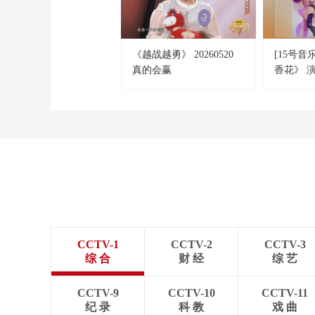
《越战越勇》 20260520
[15号音
真的会赢
香花》 
队：鹅卵
CCTV-1
CCTV-2
CCTV-3
综 合
财 经
综 艺
CCTV-9
CCTV-10
CCTV-11
纪 录
科 教
戏 曲