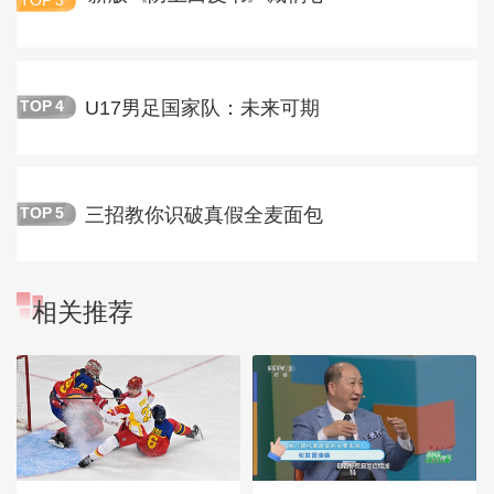
TOP
3
U17男足国家队：未来可期
TOP
4
三招教你识破真假全麦面包
TOP
5
相关推荐