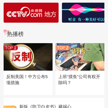
热播榜
TOP 1
TOP 2
反制美国！中方公布5
上班“摸鱼”公司有权开
项措施
除吗？
新版《防卫白皮书》藏祸心