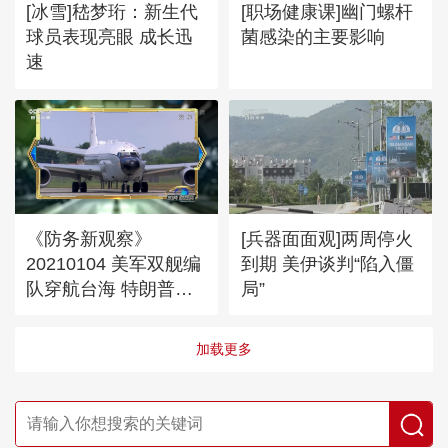
[冰雪]嵇梦珩：新生代
[职场健康课]幽门螺杆
球员表现亮眼 成长迅
菌感染的主要影响
速
《防务新观察》
[兵器面面观]两周停火
20210104 美军双舰编
到期 美伊谈判“陷入僵
队穿航台海 特朗普任
局”
期倒计时仍狂打“擦边
球”？
加载更多