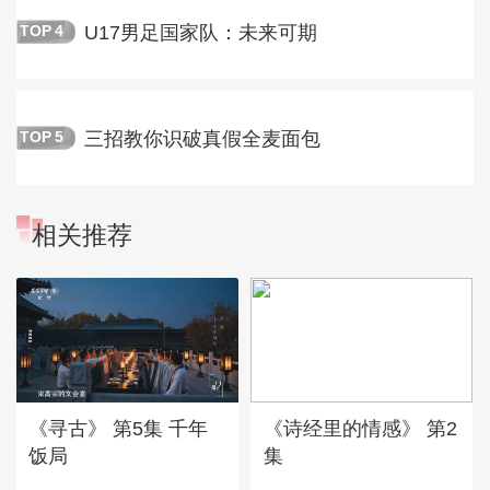
U17男足国家队：未来可期
TOP
4
三招教你识破真假全麦面包
TOP
5
相关推荐
《寻古》 第5集 千年
《诗经里的情感》 第2
饭局
集