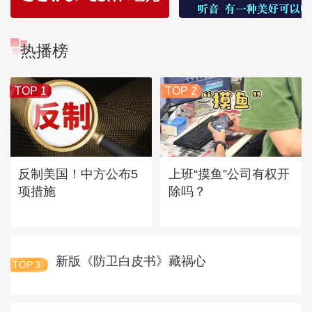
热播榜
TOP 1
TOP 2
反制美国！中方公布5
上班“摸鱼”公司有权开
项措施
除吗？
新版《防卫白皮书》藏祸心
TOP
3