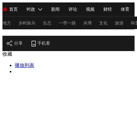
首页
时政
新闻
评论
视频
财经
体育
人民领袖习近平
直播
海外频道
片库
iPanda
栏目大全
联播+
English
中国领导人
节目单
Монгол
听音
央视快评
微视频
习式妙语
主持人
地方
乡村振兴
生态
一带一路
央博
文化
旅游
科
节目官网
总台春晚
分享
手机看
网络春晚
共产党员网
秧纪录
纪录片网
收藏
播放列表
新闻
国内
国际
评论
经济
军事
科技
法
人民领袖习近平
联播+
热解读
天天学习
习式妙语
视频
小央视频
小央直播
直播中国
熊猫频道
V
现场
前线
比划
快看
蓝海中国
新兵请入列
体育
直播
竞猜
2026年世界杯
2026年冬奥会
C
VIP会员
CCTV奥林匹克频道
生活体育大会
体育江湖