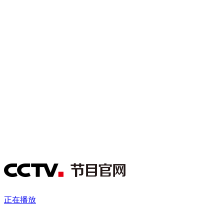
财经
教育
乡村振兴
生态环境
一带一路
央博
大国智造
大国展会
大国保险
云顶对话
云起
超
CCTV.节目官网
直播
节目单
栏目
片库
热播榜
正在播放