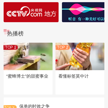
热播榜
TOP 1
TOP 2
“蜜蜂博士”的甜蜜事业
看懂标签莫中计
保单的时效之争
TOP
3