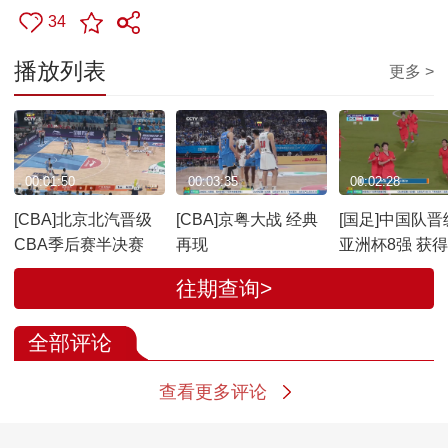
34
播放列表
更多 >
00:01:50
00:03:35
00:02:28
[CBA]北京北汽晋级
[CBA]京粤大战 经典
[国足]中国队晋
CBA季后赛半决赛
再现
亚洲杯8强 获
赛资格
往期查询>
全部评论
查看更多评论