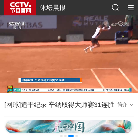
体坛晨报
[网球]追平纪录 辛纳取得大师赛31连胜
简介