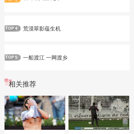
荒漠翠影蕴生机
TOP
4
一船渡江 一网渡乡
TOP
5
相关推荐