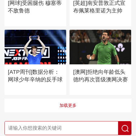
[网球]受困腿伤 穆塞蒂
[英超]南安普敦正式宣
不敌鲁德
布佩莱格里诺为主帅
[ATP周刊]数据分析：
[澳网]拒绝向年龄低头
网球少年辛纳的反手球
德约再次晋级澳网决赛
加载更多