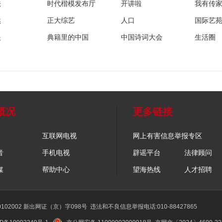
法
时代楷模发布厅
开讲啦
我有传
然
正大综艺
人口
国际艺
眼
典籍里的中国
中国诗词大会
生活圈
概况
更多链接
互联网电视
网上有害信息举报专区
音
手机电视
辟谣平台
法律顾问
媒
帮助中心
望海热线
人才招聘
02002 新出网证（京）字098号
违法和不良信息举报电话:010-88427865