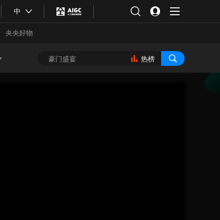
中
央央好物
热榜
合体育
亚冬会