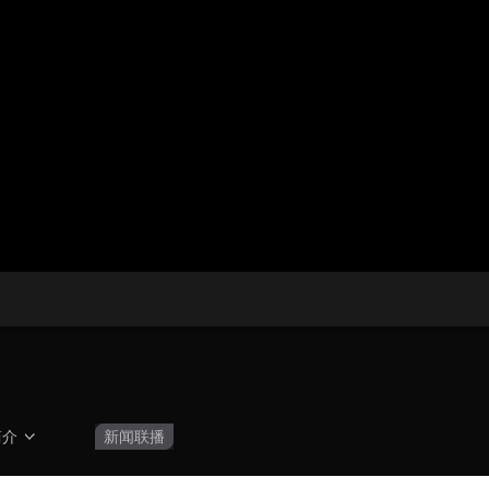
央博
非遗
文化
旅游
科普
健康
乐龄
阅读
云起
超级工厂
智敬中国
全民健康
颜选攻略
海洋
热播榜
总台企业白名单
简介
新闻联播