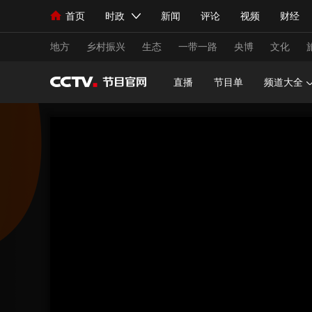
首页
时政
新闻
评论
视频
财经
人民领袖习近平
直播
海外频道
片库
iPanda
栏目大全
联播+
English
中国领导人
节目单
Монгол
听音
央视快评
微视频
习
地方
乡村振兴
生态
一带一路
央博
文化
直播
节目单
频道大全
总台春晚
网络春晚
共产党员网
秧纪录
新闻
国内
国际
评论
经济
军事
人民领袖习近平
联播+
热解读
天天学习
视频
小央视频
小央直播
直播中国
熊猫
现场
前线
比划
快看
蓝海中国
新兵
体育
直播
竞猜
2026年世界杯
2026
VIP会员
CCTV奥林匹克频道
生活体育大会