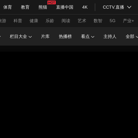
体育
教育
熊猫
直播中国
4K
CCTV.直播
式妙语
主持人
下载央视影音
热解读
天天学习
旅游
科普
健康
乐龄
阅读
艺术
数智
5G
产业+
栏目大全
片库
热播榜
看点
主持人
全部
纪录片网
国家大剧院
大型活动
科技
法治
文娱
人物
公益
图片
习式妙语
央视快评
央视网评
光华锐评
锋面
频道
VR/AR
4K专区
全景新闻
请入列
人生第一次
人生第二次
年冬奥会
CBA
NBA
中超
国足
国际足球
网球
综
体育江湖
文化体育
冰雪道路
足球道路