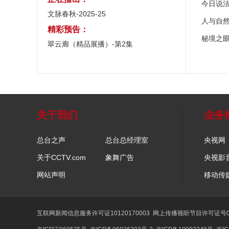
今日说
文脉春秋-2025-25
人与自
精彩预告：
秘境之
翠云廊（精品展播）-第2集
关于我们
业务
总台之声
总台总经理室
央视网
关于CCTV.com
象舞广告
央视影
网站声明
移动传
互联网新闻信息服务许可证10120170003
网上传播视听节目许可证号01