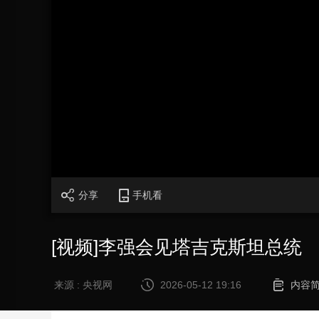
财经
教育
乡村振兴
生态环境
一带一路
大国智造
大国展会
大国保险
云顶对话
CCTV.节目官网
直播
节目单
栏目
片库
分享
手机看
[视频]李强会见塔吉克斯坦总统
来源 : 央视网
2026-05-12 19:16
内容