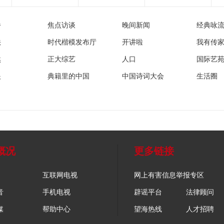
播
焦点访谈
晚间新闻
经典咏
法
时代楷模发布厅
开讲啦
我有传
然
正大综艺
人口
国际艺
眼
典籍里的中国
中国诗词大会
生活圈
概况
更多链接
互联网电视
网上有害信息举报专区
音
手机电视
辟谣平台
法律顾问
媒
帮助中心
望海热线
人才招聘