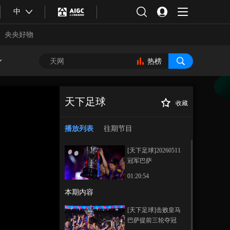
中
央央好物
热榜
天下足球
收藏
[天下足球]尤文图
正在播放
斯客场一球小胜莱切
播放列表
往期节目
[天下足球]20260511
冠军巴萨
01:20:54
本期内容
合体育
亚冬会
[天下足球]击败皇马
巴萨提前三轮夺冠