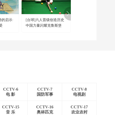
足球之夜
三招教你识破真假全
麦面包
游的启示·
[台球]六人晋级创造历史
[乒乓球]战胜石川佳纯 
健康之路
受
中国力量闪耀克鲁斯堡
梦晋级女单八强
美国为何盯上中国光
模块？
今日亚洲
暗语引流？午夜直播
间乱象
法治在线
“AI双星”上空有何新
本领？
共同关注
CCTV-6
CCTV-7
CCTV-8
百年潮起 再现张謇传
电 影
国防军事
电视剧
奇人生
文化十分
CCTV-15
CCTV-16
CCTV-17
一醋一面 “酸”出亿万
音 乐
奥林匹克
农业农村
财路