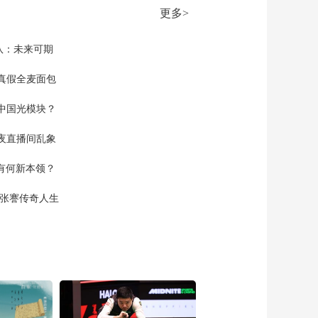
杯：关于世界杯的遗
更多>
憾
00:11:02
[天下足球]费利佩倒挂
队：未来可期
金钩领衔一周十佳进
球
真假全麦面包
00:04:05
热播榜
中国光模块？
反制美国！中方公布5
夜直播间乱象
项措施
新闻1+1
空有何新本领？
上班“摸鱼”公司有权开
现张謇传奇人生
除吗？
中国法治观察
新版《防卫白皮书》
藏祸心
今日关注
U17男足国家队：未来
可期