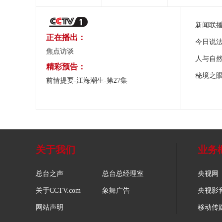
新闻联
正在播出：
今日说
焦点访谈
人与自
精彩预告：
秘境之
前情提要-江海潮生-第27集
关于我们
业务
总台之声
总台总经理室
央视网
关于CCTV.com
象舞广告
央视影
网站声明
移动传