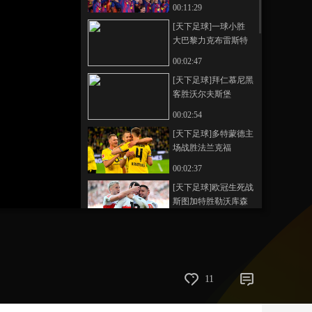
00:11:29
艺术
汽车
数智
5G
产业+
[天下足球]一球小胜
大巴黎力克布雷斯特
时尚
天气
才艺
网展
央央好物
00:02:47
[天下足球]拜仁慕尼黑
客胜沃尔夫斯堡
00:02:54
[天下足球]多特蒙德主
场战胜法兰克福
00:02:37
[天下足球]欧冠生死战
斯图加特胜勒沃库森
00:01:38
[天下足球]三球制胜
国际米兰客胜拉齐奥
00:02:44
11
[天下足球]AC米兰主
场不敌亚特兰大