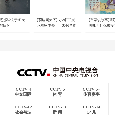
发现]那些关于冬天
[萌娃问天下]“小绳王”展
[百家说故事]西
的回忆
示看家本领——30秒单摇
哪吒为什么被接
跳
CCTV-4
CCTV-5
CCTV-5+
中文国际
体 育
体育赛事
CCTV-12
CCTV-13
CCTV-14
社会与法
新 闻
少 儿