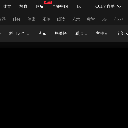
体育
教育
熊猫
直播中国
4K
CCTV.直播
式妙语
主持人
下载央视影音
热解读
天天学习
旅游
科普
健康
乐龄
阅读
艺术
数智
5G
产业+
栏目大全
片库
热播榜
看点
主持人
全部
纪录片网
国家大剧院
大型活动
科技
法治
文娱
人物
公益
图片
习式妙语
央视快评
央视网评
光华锐评
锋面
频道
VR/AR
4K专区
全景新闻
请入列
人生第一次
人生第二次
冬奥会
CBA
NBA
中超
国足
国际足球
网球
综
体育江湖
文化体育
冰雪道路
足球道路