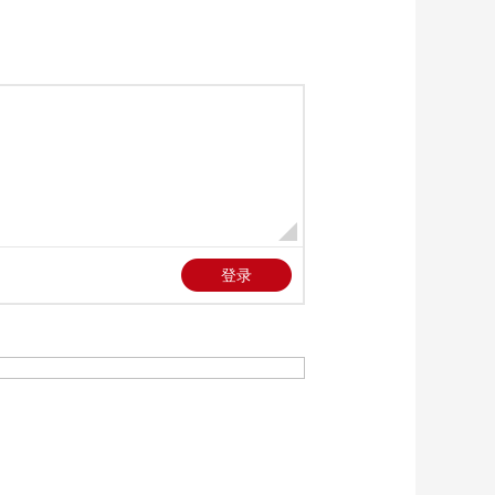
00:02:10
[天下足球]尤文图斯客
场一球小胜莱切
00:02:06
[天下足球]一球险胜
枪手射落铁锤帮
00:03:04
[天下足球]全取三分
曼城保留争冠希望
00:02:53
[天下足球]红蓝大战
利物浦战平切尔西
00:03:04
[天下足球]伤情报告：
世界杯临近 球员伤病
一览
00:11:39
[天下足球]伤别世界