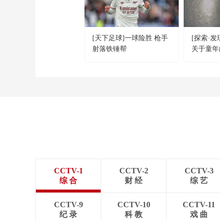
[天下足球]一球险胜 枪手
[探索·
射落铁锤帮
关于童年
CCTV-1
CCTV-2
CCTV-3
综 合
财 经
综 艺
CCTV-9
CCTV-10
CCTV-11
纪 录
科 教
戏 曲