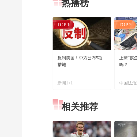
热播榜
TOP 1
TOP 2
反制美国！中方公布5项
上班“摸
措施
吗？
新闻1+1
中国法治
相关推荐