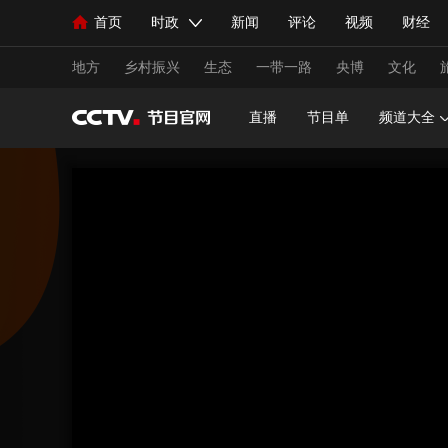
首页
时政
新闻
评论
视频
财经
人民领袖习近平
直播
海外频道
片库
iPanda
栏目大全
联播+
English
中国领导人
节目单
Монгол
听音
央视快评
微视频
习
地方
乡村振兴
生态
一带一路
央博
文化
直播
节目单
频道大全
总台春晚
网络春晚
共产党员网
秧纪录
新闻
国内
国际
评论
经济
军事
人民领袖习近平
联播+
热解读
天天学习
视频
小央视频
小央直播
直播中国
熊猫
现场
前线
比划
快看
蓝海中国
新兵
体育
直播
竞猜
2026年世界杯
2026年
VIP会员
CCTV奥林匹克频道
生活体育大会