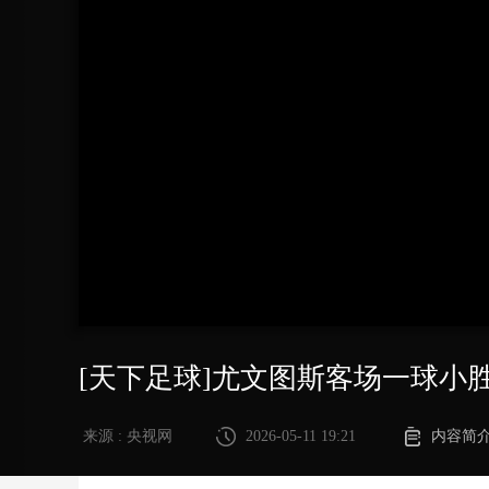
财经
教育
乡村振兴
生态环境
一带一路
大国智造
大国展会
大国保险
云顶对话
CCTV.节目官网
直播
节目单
栏目
片库
[天下足球]尤文图斯客场一球小
来源 : 央视网
2026-05-11 19:21
内容简