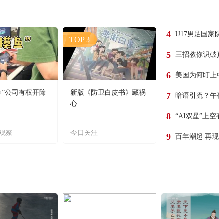
4
U17男足国家
TOP 3
5
三招教你识破
6
美国为何盯上
鱼”公司有权开除
新版《防卫白皮书》藏祸
7
暗语引流？午
心
8
“AI双星”上
观察
今日关注
9
百年潮起 再