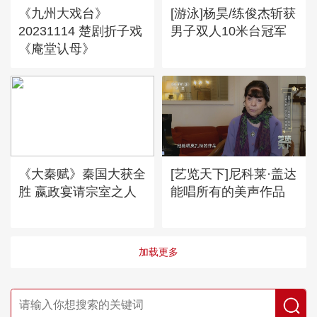
《九州大戏台》
[游泳]杨昊/练俊杰斩获
20231114 楚剧折子戏
男子双人10米台冠军
《庵堂认母》
《大秦赋》秦国大获全
[艺览天下]尼科莱·盖达
胜 嬴政宴请宗室之人
能唱所有的美声作品
加载更多