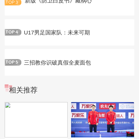
新版《防卫白皮书》藏祸心
TOP
3
U17男足国家队：未来可期
TOP
4
三招教你识破真假全麦面包
TOP
5
相关推荐