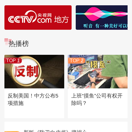
热播榜
TOP 1
TOP 2
反制美国！中方公布5
上班“摸鱼”公司有权开
项措施
除吗？