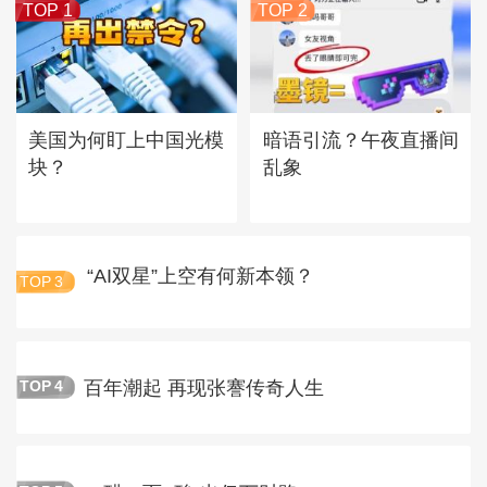
TOP 1
TOP 2
美国为何盯上中国光模
暗语引流？午夜直播间
块？
乱象
“AI双星”上空有何新本领？
TOP
3
百年潮起 再现张謇传奇人生
TOP
4